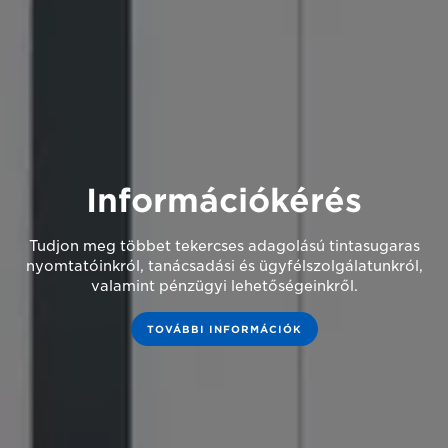
Információkérés
Tudjon meg többet tekercses adagolású tintasugaras
nyomtatóinkról, tanácsadási és ügyfélszolgálatunkról,
valamint pénzügyi lehetőségeinkről.
TOVÁBBI INFORMÁCIÓK