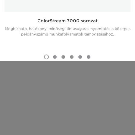
ColorStream 7000 sorozat
Megbízható, hatékony, minőségi tintasugaras nyomtatás a közepes
példányszámú munkafolyamatok támogatásához.