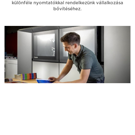
különféle nyomtatókkal rendelkezünk vállalkozása
bővítéséhez.
Vágott lapos nyomtatók
Megbízható és rendkívül hatékony kereskedelmi célú
nyomtatók, tökéletesek házon belüli nyomtatáshoz és