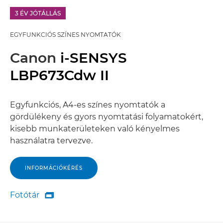
3 ÉV JÓTÁLLÁS
EGYFUNKCIÓS SZÍNES NYOMTATÓK
Canon
i-SENSYS
LBP673Cdw II
Egyfunkciós, A4-es színes nyomtatók a
gördülékeny és gyors nyomtatási folyamatokért,
kisebb munkaterületeken való kényelmes
használatra tervezve.
INFORMÁCIÓKÉRÉS
Fotótár

Fotótár