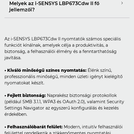
Melyek az i-SENSYS LBP673Cdw II fő
jellemzői?
Az i-SENSYS LBP673Cdw II nyomtatók számos speciális
funkciót kínálnak, amelyek célja a produktivitás, a
biztonság, a felhasználói élmény és a fenntarthatóság
javítása.
• Kiváló minőségű színes nyomtatás:
Élénk színű,
professzionális minőségű, minden üzleti igényt kielégítő
nyomatokat készít.
• Fejlett biztonság:
Naprakész biztonsági protokollok
(például SMB 3.1.1, WPA3 és OAuth 2.0), valamint Security
Settings Navigator az egyszerű konfigurálás és kezelés
érdekében.
• Felhasználóbarát felület:
Modern, intuitív felhasználói
felülettel rendelkezik a zökkenőmentes nyomtatási