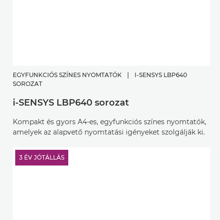
EGYFUNKCIÓS SZÍNES NYOMTATÓK
|
I-SENSYS LBP640
SOROZAT
i-SENSYS LBP640 sorozat
Kompakt és gyors A4-es, egyfunkciós színes nyomtatók,
amelyek az alapvető nyomtatási igényeket szolgálják ki.
3 ÉV JÓTÁLLÁS