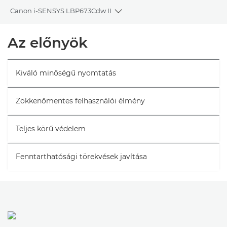
Canon i-SENSYS LBP673Cdw II
Toggle breadcrumbs
Áttekintés
Az előnyök
Műszaki adatok
Kiváló minőségű nyomtatás
Támogatás
Zökkenőmentes felhasználói élmény
Teljes körű védelem
Fenntarthatósági törekvések javítása