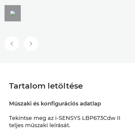
ELŐZŐ DIA
KÖVETKEZŐ DIA
Tartalom letöltése
Műszaki és konfigurációs adatlap
Tekintse meg az i-SENSYS LBP673Cdw II
teljes műszaki leírását.