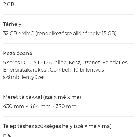
2 GB
Tárhely
32 GB eMMC (rendelkezésre álló tárhely: 15 GB)
Kezelőpanel
5 soros LCD, 5 LED (Online, Kész, Üzenet, Feladat és
Energiatakarékos), Gombok, 10 billentyűs
számbillentyűzet
Méret tálcákkal (szé x mé x ma)
430 mm × 464 mm × 370 mm
Telepítéshez szükséges hely (szé × mé × ma)
n.a.