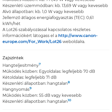
Készenléti üzemmódban: kb. 13,69 W vagy kevesebb
Alvó állapotban: kb. 1,0 W vagy kevesebb
Jellemző átlagos energiafogyasztás (TEC): 0,61
kWh/hét
A Lot26 szabályozással kapcsolatos részletes
információkért látogass el a
http://www.canon-
europe.com/For_Work/Lot26
weboldalra.
Zajszintek
7
Hangteljesítmény
Működés közben: Egyoldalas: legfeljebb 70 dB
Kétoldalas: legfeljebb 71 dB
8
Készenléti állapotban: hangtalan
9
Hangnyomás
Működés közben: 55 dB vagy kevesebb
10
Készenléti állapotban: hangtalan