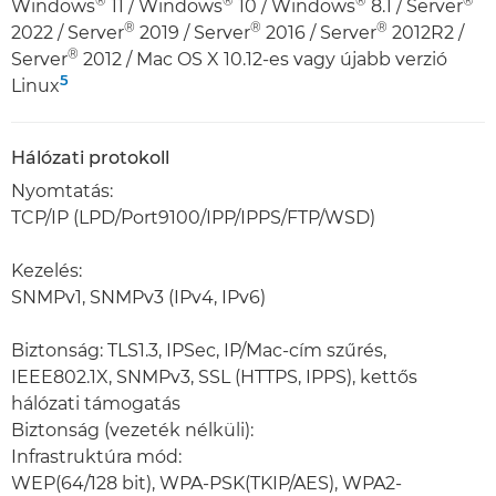
®
®
®
®
Windows
11 / Windows
10 / Windows
8.1 / Server
®
®
®
2022 / Server
2019 / Server
2016 / Server
2012R2 /
®
Server
2012 / Mac OS X 10.12-es vagy újabb verzió
5
Linux
Hálózati protokoll
Nyomtatás:
TCP/IP (LPD/Port9100/IPP/IPPS/FTP/WSD)
Kezelés:
SNMPv1, SNMPv3 (IPv4, IPv6)
Biztonság: TLS1.3, IPSec, IP/Mac-cím szűrés,
IEEE802.1X, SNMPv3, SSL (HTTPS, IPPS), kettős
hálózati támogatás
Biztonság (vezeték nélküli):
Infrastruktúra mód:
WEP(64/128 bit), WPA-PSK(TKIP/AES), WPA2-