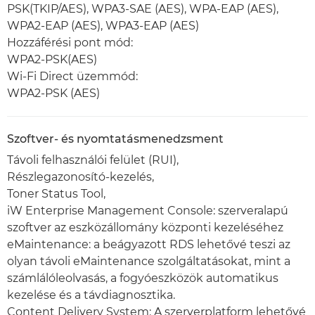
PSK(TKIP/AES), WPA3-SAE (AES), WPA-EAP (AES),
WPA2-EAP (AES), WPA3-EAP (AES)
Hozzáférési pont mód:
WPA2-PSK(AES)
Wi-Fi Direct üzemmód:
WPA2-PSK (AES)
Szoftver- és nyomtatásmenedzsment
Távoli felhasználói felület (RUI),
Részlegazonosító-kezelés,
Toner Status Tool,
iW Enterprise Management Console: szerveralapú
szoftver az eszközállomány központi kezeléséhez
eMaintenance: a beágyazott RDS lehetővé teszi az
olyan távoli eMaintenance szolgáltatásokat, mint a
számlálóleolvasás, a fogyóeszközök automatikus
kezelése és a távdiagnosztika.
Content Delivery System: A szerverplatform lehetővé