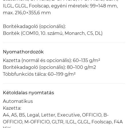
ILGL, GLGL, Foolscap, egyéni méretek: 99×148 mm,
max. 216,0×355,6 mm
Borítékadagoló (opcionális):
Boríték (COM10, 10. számú, Monarch, C5, DL)
Nyomathordozók
Kazetta (normál és opcionális): 60–135 g/m²
Borítékadagoló (opcionális): 80–100 g/m2
Többfunkciós tálca: 60–199 g/m²
Kétoldalas nyomtatás
Automatikus
Kazetta:
A4, A5, B5, Legal, Letter, Executive, OFFICIO, B-
OFFICIO, M-OFFICIO, GLTR, ILGL, GLGL, Foolscap, F4A