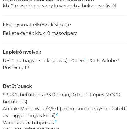
kb. 2 másodperc vagy kevesebb a bekapcsolástól
Első nyomat elkészülési ideje
Fekete-fehér: kb. 4,9 másodperc
Lapleíró nyelvek
1
®
UFRII (ultragyors leképezés), PCL5e
, PCL6, Adobe
PostScript3
Betűtípusok
93 PCL betűtípus (93 Roman, 10 bittérképes, 2 OCR
betűtípus)
Andalé Mono WT J/K/S/T (japán, koreai, egyszerűsített
2
és hagyományos kínai)
3
Vonalkód betűtípusok