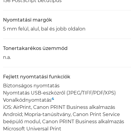
136 PostScript betűtípus
Nyomtatási margók
5 mm felül, alul, bal és jobb oldalon
Tonertakarékos üzemmód
n.a.
Fejlett nyomtatási funkciók
Biztonságos nyomtatás
Nyomtatás USB-eszközről (JPEG/TIFF/PDF/XPS)
4
Vonalkódnyomtatás
iOS: AirPrint, Canon PRINT Business alkalmazás
Android; Mopria-tanúsítvány, Canon Print Service
beépülő modul, Canon PRINT Business alkalmazás
Microsoft Universal Print