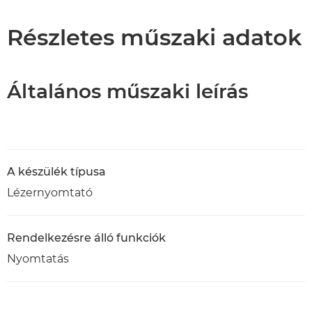
Műszaki adatok
Részletes műszaki adatok
Támogatás
Általános műszaki leírás
PDF letöltése
A készülék típusa
Lézernyomtató
Rendelkezésre álló funkciók
Nyomtatás