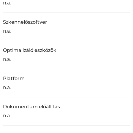
n.a.
Szkennelőszoftver
n.a.
Optimalizáló eszközök
n.a.
Platform
n.a.
Dokumentum előállítás
n.a.