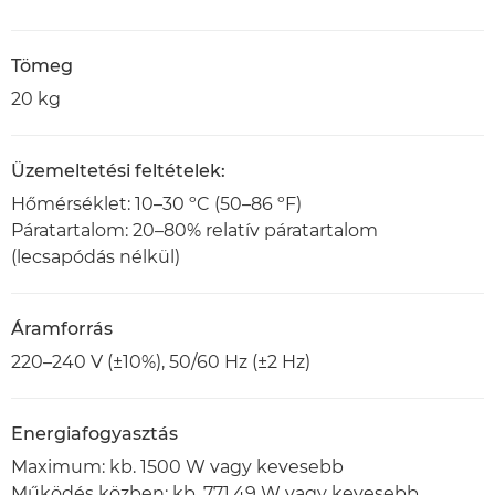
Tömeg
20 kg
Üzemeltetési feltételek:
Hőmérséklet: 10–30 ºC (50–86 ºF)
Páratartalom: 20–80% relatív páratartalom
(lecsapódás nélkül)
Áramforrás
220–240 V (±10%), 50/60 Hz (±2 Hz)
Energiafogyasztás
Maximum: kb. 1500 W vagy kevesebb
Működés közben: kb. 771,49 W vagy kevesebb