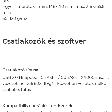
16K
Egyéni méretek – min. 148×210 mm, max. 216×355,6
mm
60–120 g/m2
Csatlakozók és szoftver
Csatlakozó típusa
USB 2.0 Hi-Speed, 10BASE-T/100BASE-TX/1000Base-T,
vezeték nélküli 802.11b/g/n, közvetlen vezeték nélküli
csatlakoztatás
Kompatibilis operációs rendszerek