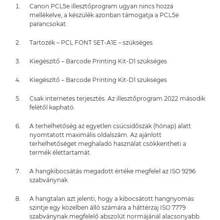
Canon PCL5e illesztőprogram ugyan nincs hozzá
mellékelve, a készülék azonban támogatja a PCL5e
parancsokat.
Tartozék – PCL FONT SET-A1E – szükséges
Kiegészítő – Barcode Printing Kit-D1 szükséges
Kiegészítő – Barcode Printing Kit-D1 szükséges
Csak internetes terjesztés. Az illesztőprogram 2022 második
felétől kapható.
A terhelhetőség az egyetlen csúcsidőszak (hónap) alatt
nyomtatott maximális oldalszám. Az ajánlott
terhelhetőséget meghaladó használat csökkentheti a
termék élettartamát.
A hangkibocsátás megadott értéke megfelel az ISO 9296
szabványnak
A hangtalan azt jelenti, hogy a kibocsátott hangnyomás
szintje egy közelben álló számára a háttérzaj ISO 7779
szabványnak megfelelő abszolút normájánál alacsonyabb.