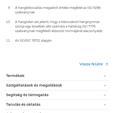
A hangkibocsátás megadott értéke megfelel az ISO 9296
szabványnak
A hangtalan azt jelenti, hogy a kibocsátott hangnyomás
szintje egy közelben álló számára a háttérzaj ISO 7779
szabványnak megfelelő abszolút normájánál alacsonyabb.
Az ISO/IEC 19752 alapján
Vissza felülre
Termékek
Szolgáltatások és megoldások
Segítség és támogatás
Tanulás és oktatás