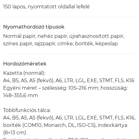
150 lapos, nyomtatott oldallal lefelé
Nyomathordozó típusok
Normál papír, nehéz papír, újrahasznosított papír,
színes papír, rajzpapír, címke, boríték, képeslap
Hordozóméretek
Kazetta (normál):
A4, B5, A5, A5 (fekvő), A6, LTR, LGL, EXE, STMT, FLS, K16
Egyéni méret – szélesség: 105–216 mm; hosszúság:
148–355,6 mm
Többfunkciós tálca:
A4, B5, A5, A5 (fekvő), A6, LTR, LGL, EXE, STMT, FLS, K16,
boríték (COM10, Monarch, DL, ISO-C5), indexkártya
(8×13 cm)