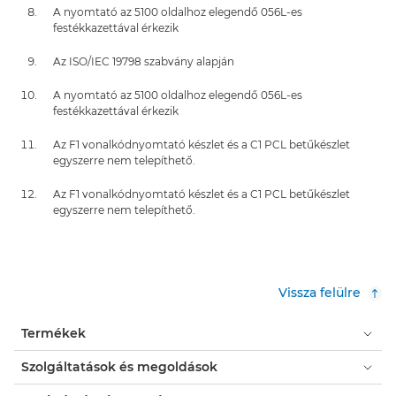
A nyomtató az 5100 oldalhoz elegendő 056L-es
festékkazettával érkezik
Az ISO/IEC 19798 szabvány alapján
A nyomtató az 5100 oldalhoz elegendő 056L-es
festékkazettával érkezik
Az F1 vonalkódnyomtató készlet és a C1 PCL betűkészlet
egyszerre nem telepíthető.
Az F1 vonalkódnyomtató készlet és a C1 PCL betűkészlet
egyszerre nem telepíthető.
Vissza felülre
Termékek
Szolgáltatások és megoldások