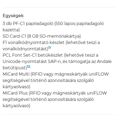
Egységek
3 db PF-C1 papíradagoló (550 lapos papíradagoló
kazetta)
SD Card-C1 (8 GB SD-memóriakártya)
F1 vonalkódnyomtató készlet (lehetővé teszi a
11
vonalkódnyomtatást)
PCL Font Set-C1 betűkészlet (lehetővé teszi a
Unicode-nyomtatást SAP-n, és támogatja az Andale
12
betűtípust)
MiCard Multi (RFID vagy mágneskártyák uniFLOW
segítségével történő azonosítására szolgáló
kártyaolvasó)
MiCard Plus (RFID vagy mágneskártyák uniFLOW
segítségével történő azonosítására szolgáló
kártyaolvasó)