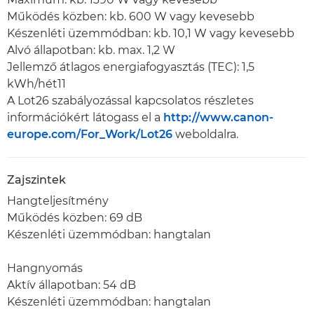
Működés közben: kb. 600 W vagy kevesebb
Készenléti üzemmódban: kb. 10,1 W vagy kevesebb
Alvó állapotban: kb. max. 1,2 W
Jellemző átlagos energiafogyasztás (TEC): 1,5
kWh/hét11
A Lot26 szabályozással kapcsolatos részletes
információkért látogass el a
http://www.canon-
europe.com/For_Work/Lot26
weboldalra.
Zajszintek
Hangteljesítmény
Működés közben: 69 dB
Készenléti üzemmódban: hangtalan
Hangnyomás
Aktív állapotban: 54 dB
Készenléti üzemmódban: hangtalan