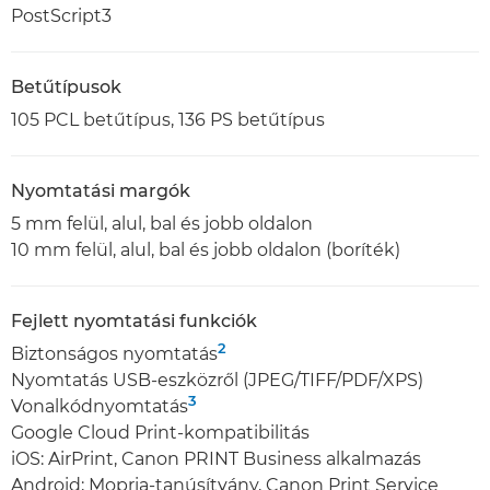
PostScript3
Betűtípusok
105 PCL betűtípus, 136 PS betűtípus
Nyomtatási margók
5 mm felül, alul, bal és jobb oldalon
10 mm felül, alul, bal és jobb oldalon (boríték)
Fejlett nyomtatási funkciók
2
Biztonságos nyomtatás
Nyomtatás USB-eszközről (JPEG/TIFF/PDF/XPS)
3
Vonalkódnyomtatás
Google Cloud Print-kompatibilitás
iOS: AirPrint, Canon PRINT Business alkalmazás
Android; Mopria-tanúsítvány, Canon Print Service