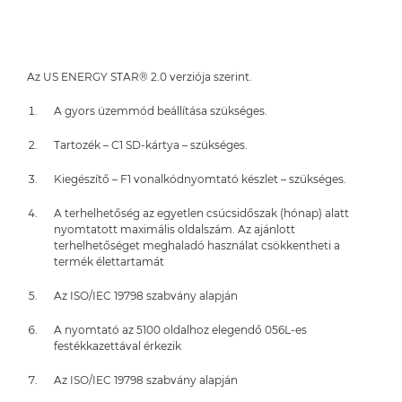
Az US ENERGY STAR® 2.0 verziója szerint.
A gyors üzemmód beállítása szükséges.
Tartozék – C1 SD-kártya – szükséges.
Kiegészítő – F1 vonalkódnyomtató készlet – szükséges.
A terhelhetőség az egyetlen csúcsidőszak (hónap) alatt
nyomtatott maximális oldalszám. Az ajánlott
terhelhetőséget meghaladó használat csökkentheti a
termék élettartamát
Az ISO/IEC 19798 szabvány alapján
A nyomtató az 5100 oldalhoz elegendő 056L-es
festékkazettával érkezik
Az ISO/IEC 19798 szabvány alapján