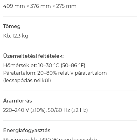
409 mm × 376 mm × 275 mm
Tömeg
Kb. 12,3 kg
Üzemeltetési feltételek:
Hőmérséklet: 10–30 ºC (50–86 ºF)
Páratartalom: 20–80% relatív páratartalom
(lecsapódás nélkül)
Áramforrás
220–240 V (±10%), 50/60 Hz (±2 Hz)
Energiafogyasztás
Maximum: kb. 1390 W vagy kevesebb