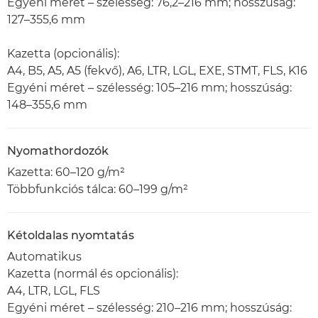
Egyéni méret – szélesség: 76,2–216 mm; hosszúság:
127–355,6 mm
Kazetta (opcionális):
A4, B5, A5, A5 (fekvő), A6, LTR, LGL, EXE, STMT, FLS, K16
Egyéni méret – szélesség: 105–216 mm; hosszúság:
148–355,6 mm
Nyomathordozók
Kazetta: 60–120 g/m²
Többfunkciós tálca: 60–199 g/m²
Kétoldalas nyomtatás
Automatikus
Kazetta (normál és opcionális):
A4, LTR, LGL, FLS
Egyéni méret – szélesség: 210–216 mm; hosszúság: