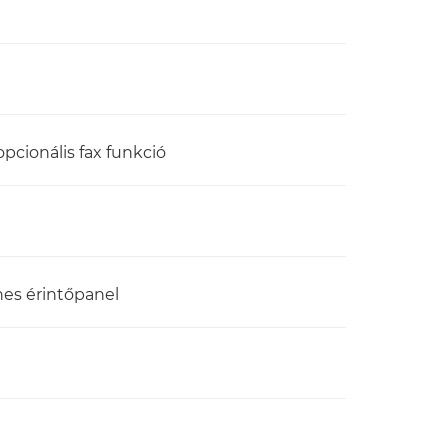
pcionális fax funkció
nes érintőpanel