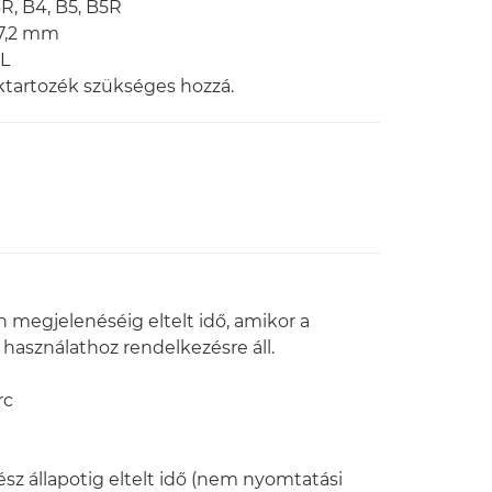
R, B4, B5, B5R
57,2 mm
DL
ktartozék szükséges hozzá.
n megjelenéséig eltelt idő, amikor a
 használathoz rendelkezésre áll.
rc
sz állapotig eltelt idő (nem nyomtatási