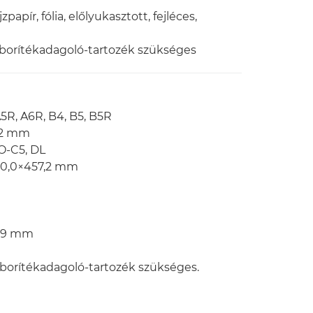
zpapír, fólia, előlyukasztott, fejléces,
borítékadagoló-tartozék szükséges
5R, A6R, B4, B5, B5R
,2 mm
O-C5, DL
20,0×457,2 mm
5,9 mm
borítékadagoló-tartozék szükséges.