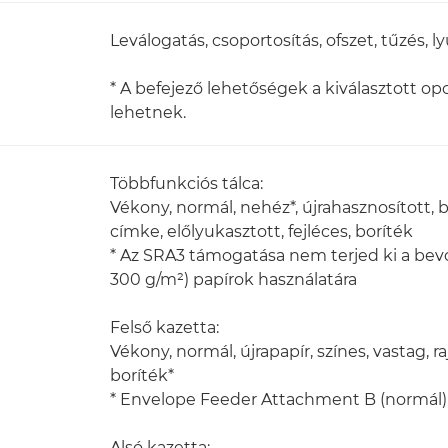
Leválogatás, csoportosítás, ofszet, tűzés, l
* A befejező lehetőségek a kiválasztott o
lehetnek.
Többfunkciós tálca:
Vékony, normál, nehéz*, újrahasznosított, be
címke, előlyukasztott, fejléces, boríték
* Az SRA3 támogatása nem terjed ki a bev
300 g/m²) papírok használatára
Felső kazetta:
Vékony, normál, újrapapír, színes, vastag, ra
boríték*
* Envelope Feeder Attachment B (normál)
Alsó kazetta: