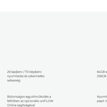
26 lap/perc / 70 kép/perc
64GB e
nyomtatási és szkennelési
256GB 
sebesség
Biztonságos együttműködés a
Nyomta
felhőben az opcionális uniFLOW
papír 
Online segítségével