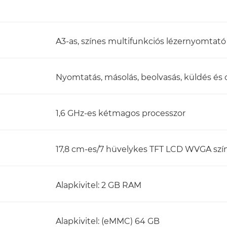
A3-as, színes multifunkciós lézernyomtató
Nyomtatás, másolás, beolvasás, küldés és o
1,6 GHz-es kétmagos processzor
17,8 cm-es/7 hüvelykes TFT LCD WVGA szí
Alapkivitel: 2 GB RAM
Alapkivitel: (eMMC) 64 GB