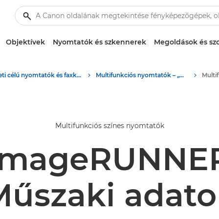
Objektívek
Nyomtatók és szkennerek
Megoldások és szo
Üzleti célú nyomtatók és faxkészülékek
Multifunkciós nyomtatók – „minden az egyben” nyomtatók
Multi
Multifunkciós színes nyomtatók
imageRUNNER
Műszaki adato