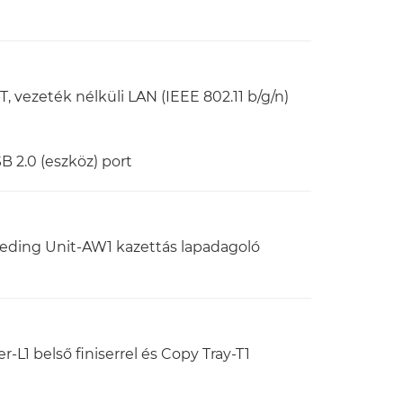
 vezeték nélküli LAN (IEEE 802.11 b/g/n)
SB 2.0 (eszköz) port
eeding Unit-AW1 kazettás lapadagoló
-L1 belső finiserrel és Copy Tray-T1