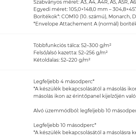
Szabványos méret: A3, A4, A4R, A5, A5R, A6
Egyedi méret: 105,0×148,0 mm – 304,8×4
Borítékok*: COM10 (10. számú), Monarch, 
*Envelope Attachement A (normál) boríté
Többfunkciós tálca: 52–300 g/m²
Felső/alsó kazetta: 52–256 g/m²
Kétoldalas: 52–220 g/m²
Legfeljebb 4 másodperc*
*A készülék bekapcsolásától a másolás iko
másolás ikon az érintőpanel kijelzőjén való
Alvó üzemmódból: legfeljebb 10 másodpe
Legfeljebb 10 másodperc*
*A készülék bekapcsolásától a másolásra ké