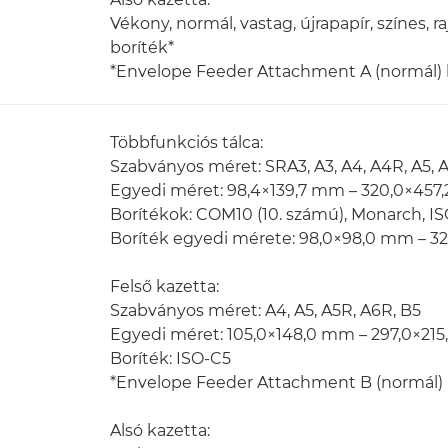
Vékony, normál, vastag, újrapapír, színes, raj
boríték*
*Envelope Feeder Attachment A (normál) 
Többfunkciós tálca:
Szabványos méret: SRA3, A3, A4, A4R, A5, A
Egyedi méret: 98,4×139,7 mm – 320,0×457
Borítékok: COM10 (10. számú), Monarch, IS
Boríték egyedi mérete: 98,0×98,0 mm – 3
Felső kazetta:
Szabványos méret: A4, A5, A5R, A6R, B5
Egyedi méret: 105,0×148,0 mm – 297,0×21
Boríték: ISO-C5
*Envelope Feeder Attachment B (normál) 
Alsó kazetta: