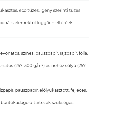
yukasztás, eco tűzés, igény szerinti tűzés
pcionális elemektől függően eltérőek
vonatos, színes, pauszpapír, rajzpapír, fólia,
onatos (257–300 g/m²) és nehéz súlyú (257–
jzpapír, pauszpapír, előlyukasztott, fejléces,
 borítékadagoló-tartozék szükséges