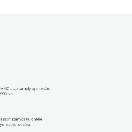
MMC alap tárhely opcionális
SSD-vel
sson számos különféle
nyomathordozóra