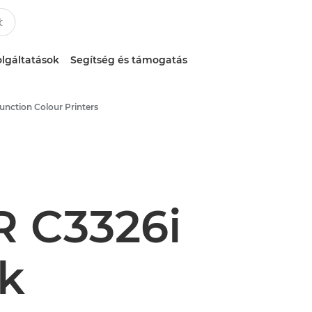
lgáltatások
Segítség és támogatás
function Colour Printers
 C3326i
k