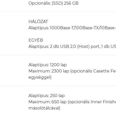
Opcionális: (SSD) 256 GB
HÁLÓZAT
Alaptípus: 1000Base-T/100Base-TX/10Base-T,
EGYÉB
Alaptípus: 2 db USB 2.0 (Host) port, 1 db U
Alaptípus: 1200 lap
Maximum: 2300 lap (opcionális Casette F
egységgel)
Alaptípus: 250 lap
Maximum: 650 lap (opcionális Inner Finisher
másolótálcával)