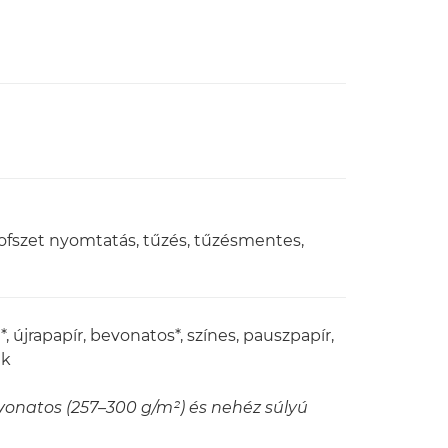
s, ofszet nyomtatás, tűzés, tűzésmentes,
, újrapapír, bevonatos*, színes, pauszpapír,
ék
vonatos (257–300 g/m²) és nehéz súlyú