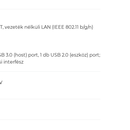
 vezeték nélküli LAN (IEEE 802.11 b/g/n)
h
SB 3.0 (host) port, 1 db USB 2.0 (eszköz) port;
i interfész
AV