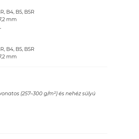
R, B4, B5, B5R
57,2 mm
L
R, B4, B5, B5R
57,2 mm
vonatos (257–300 g/m²) és nehéz súlyú