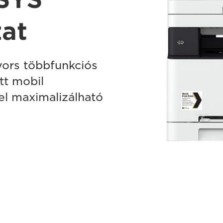
at
yors többfunkciós
tt mobil
el maximalizálható