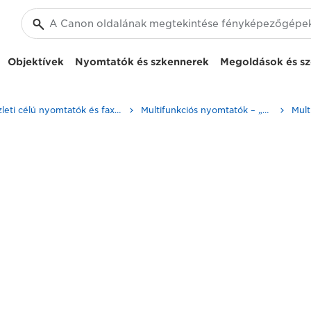
Objektívek
Nyomtatók és szkennerek
Megoldások és sz
Üzleti célú nyomtatók és faxkészülékek
Multifunkciós nyomtatók – „minden az egyben” nyomtatók
Mult