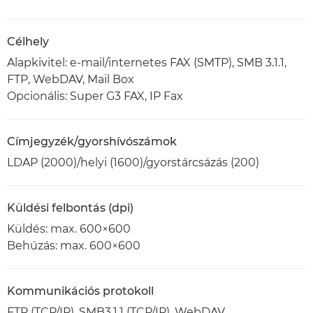
Célhely
Alapkivitel: e-mail/internetes FAX (SMTP), SMB 3.1.1,
FTP, WebDAV, Mail Box
Opcionális: Super G3 FAX, IP Fax
Címjegyzék/gyorshívószámok
LDAP (2000)/helyi (1600)/gyorstárcsázás (200)
Küldési felbontás (dpi)
Küldés: max. 600×600
Behúzás: max. 600×600
Kommunikációs protokoll
FTP (TCP/IP), SMB3.1.1 (TCP/IP), WebDAV