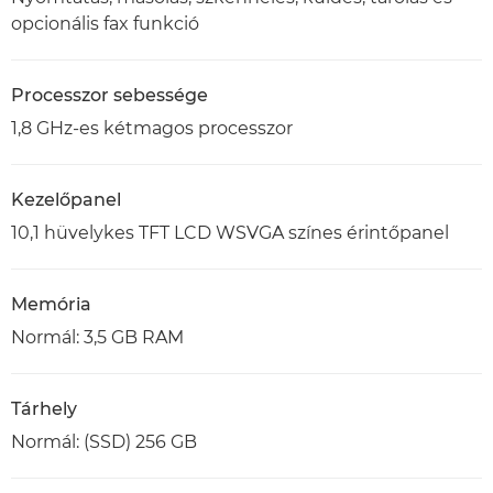
opcionális fax funkció
Processzor sebessége
1,8 GHz-es kétmagos processzor
Kezelőpanel
10,1 hüvelykes TFT LCD WSVGA színes érintőpanel
Memória
Normál: 3,5 GB RAM
Tárhely
Normál: (SSD) 256 GB