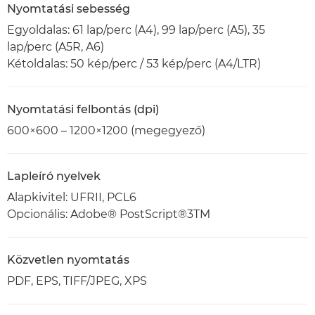
Nyomtatási sebesség
Egyoldalas: 61 lap/perc (A4), 99 lap/perc (A5), 35
lap/perc (A5R, A6)
Kétoldalas: 50 kép/perc / 53 kép/perc (A4/LTR)
Nyomtatási felbontás (dpi)
600×600 – 1200×1200 (megegyező)
Lapleíró nyelvek
Alapkivitel: UFRII, PCL6
Opcionális: Adobe® PostScript®3TM
Közvetlen nyomtatás
PDF, EPS, TIFF/JPEG, XPS