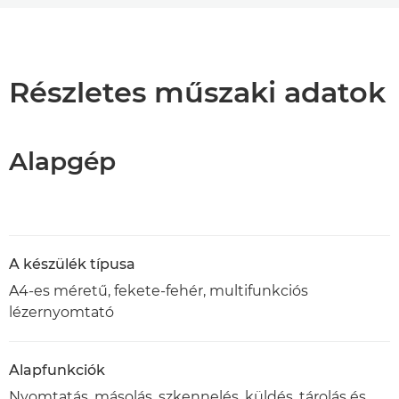
Áttekintés
Műszaki adatok
Részletes műszaki adatok
Támogatás
Alapgép
PDF letöltése
A készülék típusa
A4-es méretű, fekete-fehér, multifunkciós
lézernyomtató
Alapfunkciók
Nyomtatás, másolás, szkennelés, küldés, tárolás és