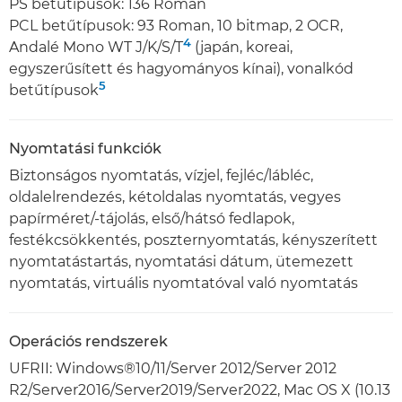
PS betűtípusok: 136 Roman
PCL betűtípusok: 93 Roman, 10 bitmap, 2 OCR,
4
Andalé Mono WT J/K/S/T
(japán, koreai,
egyszerűsített és hagyományos kínai), vonalkód
5
betűtípusok
Nyomtatási funkciók
Biztonságos nyomtatás, vízjel, fejléc/lábléc,
oldalelrendezés, kétoldalas nyomtatás, vegyes
papírméret/-tájolás, első/hátsó fedlapok,
festékcsökkentés, poszternyomtatás, kényszerített
nyomtatástartás, nyomtatási dátum, ütemezett
nyomtatás, virtuális nyomtatóval való nyomtatás
Operációs rendszerek
UFRII: Windows®10/11/Server 2012/Server 2012
R2/Server2016/Server2019/Server2022, Mac OS X (10.13