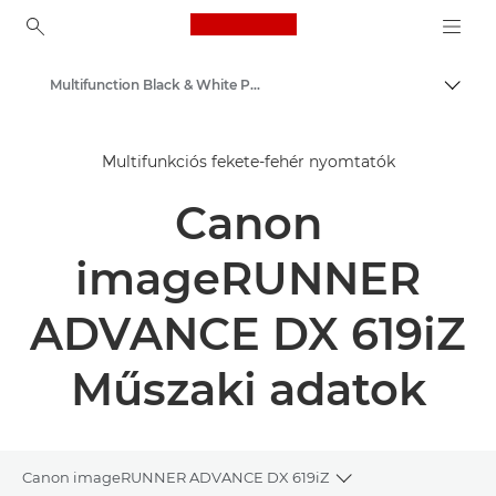
Canon Logo, back to ho
Multifunction Black & White Printers
Váltá
Canon
Multifunkciós fekete-fehér nyomtatók
Megoldások és szolgáltatások
Canon
Üzleti termékek
Üzleti célú nyomtatók és faxkészülékek
imageRUNNER
Multifunkciós nyomtatók – „minden az egyben” nyomtatók
ADVANCE DX 619iZ
Műszaki adatok
Canon imageRUNNER ADVANCE DX 619iZ
Toggle breadcrumb