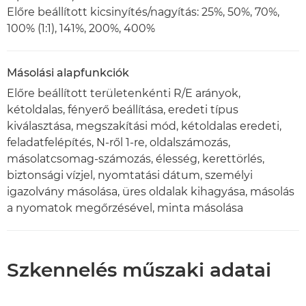
Előre beállított kicsinyítés/nagyítás: 25%, 50%, 70%,
100% (1:1), 141%, 200%, 400%
Másolási alapfunkciók
Előre beállított területenkénti R/E arányok,
kétoldalas, fényerő beállítása, eredeti típus
kiválasztása, megszakítási mód, kétoldalas eredeti,
feladatfelépítés, N-ről 1-re, oldalszámozás,
másolatcsomag-számozás, élesség, kerettörlés,
biztonsági vízjel, nyomtatási dátum, személyi
igazolvány másolása, üres oldalak kihagyása, másolás
a nyomatok megőrzésével, minta másolása
Szkennelés műszaki adatai