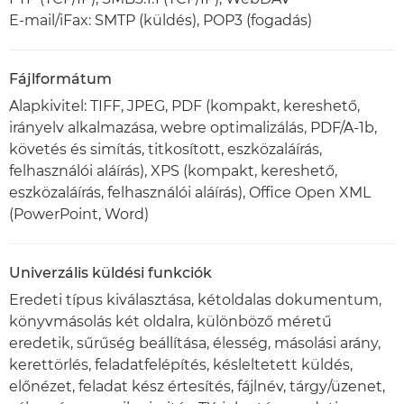
E-mail/iFax: SMTP (küldés), POP3 (fogadás)
Fájlformátum
Alapkivitel: TIFF, JPEG, PDF (kompakt, kereshető,
irányelv alkalmazása, webre optimalizálás, PDF/A-1b,
követés és simítás, titkosított, eszközaláírás,
felhasználói aláírás), XPS (kompakt, kereshető,
eszközaláírás, felhasználói aláírás), Office Open XML
(PowerPoint, Word)
Univerzális küldési funkciók
Eredeti típus kiválasztása, kétoldalas dokumentum,
könyvmásolás két oldalra, különböző méretű
eredetik, sűrűség beállítása, élesség, másolási arány,
kerettörlés, feladatfelépítés, késleltetett küldés,
előnézet, feladat kész értesítés, fájlnév, tárgy/üzenet,