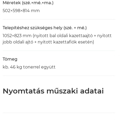
Méretek (szé.×mé.×ma.)
502×598×814 mm
Telepítéshez szükséges hely (szé. × mé.)
1052×823 mm (nyitott bal oldali kazettaajtó + nyitott
jobb oldali ajtó + nyitott kazettafiók esetén)
Tömeg
kb. 46 kg tonerrel együtt
Nyomtatás műszaki adatai