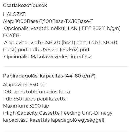
Csatlakozótípusok
HÁLÓZATI
Alap: 1000Base-T/100Base-TX/10Base-T
Opcionális: vezeték nélküli LAN (IEEE 802.11 b/g/n)
EGYÉB
Alapkivitel: 2 db USB 2.0 (host) port, 1 db USB 3.0
(host) port, 1 db USB 2.0 (eszköz) port
Opcionális: Másolásvezérlési interfész
Papíradagolási kapacitás (A4, 80 g/m²)
Alapkivitel: 650 lap
100 lapos többfunkciós tálca
1 db 550 lapos papírkazetta
Maximum: 3200 lap
(High Capacity Cassette Feeding Unit-D1 nagy
kapacitású kazettás lapadagoló egységgel)