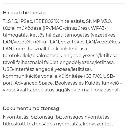
Hálózati biztonság
TLS 1.3, IPSec, IEEE802.1X hitelesítés, SNMP V3.0,
tűzfal működése (IP-/MAC-címszűrés), WPA3-
támogatás, kettős hálózati támogatás (vezetékes
LAN/vezeték nélküli LAN, vezetékes LAN/vezetékes
LAN), nem használt funkciók letiltása
(protokollok/alkalmazások engedélyezése/letiltása,
távoli felhasználói felület engedélyezése/letiltása,
USB-interfész engedélyezése/letiltása),
kommunikációs vonal elkülönítése (G3 FAX, USB-
port, Advanced Space, Beolvasás és Küldés funkció –
vírusokkal kapcsolatos aggályok e-mail-fogadásnál)
Dokumentumbiztonság
Nyomtatási biztonság (biztonságos nyomtatás,
titkosított biztonságos nyomtatás, kényszerített