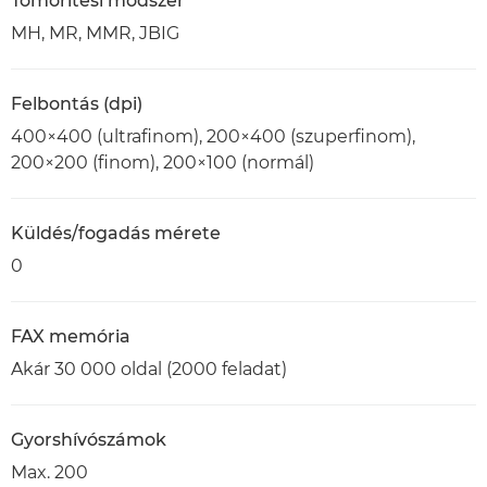
Tömörítési módszer
MH, MR, MMR, JBIG
Felbontás (dpi)
400×400 (ultrafinom), 200×400 (szuperfinom),
200×200 (finom), 200×100 (normál)
Küldés/fogadás mérete
0
FAX memória
Akár 30 000 oldal (2000 feladat)
Gyorshívószámok
Max. 200