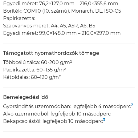
Egyedi méret: 76,2×127,0 mm – 216,0×355,6 mm
Boríték: COM10 (10. számú), Monarch, DL, ISO-C5
Papírkazetta:
Szabványos méret: A4, A5, A5R, A6, B5
Egyedi méret: 99,0×148,0 mm – 216,0×297,0 mm
Támogatott nyomathordozók tömege
Többcélú tálca: 60-200 g/m²
Papírkazetta: 60–135 g/m²
Kétoldalas: 60–120 g/m²
Bemelegedési idő
2
Gyorsindítás üzemmódban: legfeljebb 4 másodperc
Alvó üzemmódból: legfeljebb 10 másodperc
3
Bekapcsolástól: legfeljebb 10 másodperc