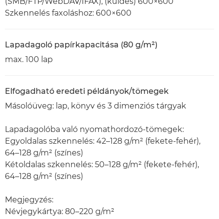
(SMB/FTP/WebDAV/IFAX), (küldés) 600×600
Szkennelés faxoláshoz: 600×600
Lapadagoló papírkapacitása (80 g/m²)
max. 100 lap
Elfogadható eredeti példányok/tömegek
Másolóüveg: lap, könyv és 3 dimenziós tárgyak
Lapadagolóba való nyomathordozó-tömegek:
Egyoldalas szkennelés: 42–128 g/m² (fekete-fehér),
64–128 g/m² (színes)
Kétoldalas szkennelés: 50–128 g/m² (fekete-fehér),
64–128 g/m² (színes)
Megjegyzés:
Névjegykártya: 80–220 g/m²