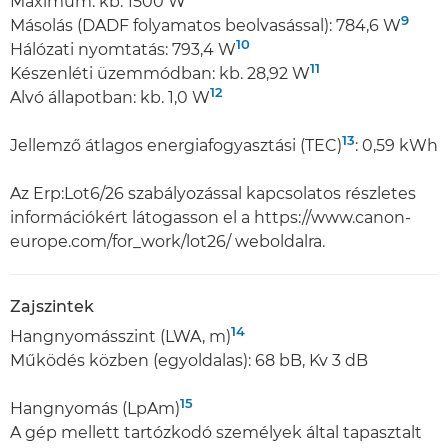
Maximum: kb. 1500 W
9
Másolás (DADF folyamatos beolvasással): 784,6 W
10
Hálózati nyomtatás: 793,4 W
11
Készenléti üzemmódban: kb. 28,92 W
12
Alvó állapotban: kb. 1,0 W
13
Jellemző átlagos energiafogyasztási (TEC)
: 0,59 kWh
Az Erp:Lot6/26 szabályozással kapcsolatos részletes
információkért látogasson el a https://www.canon-
europe.com/for_work/lot26/ weboldalra.
Zajszintek
14
Hangnyomásszint (LWA, m)
Működés közben (egyoldalas): 68 bB, Kv 3 dB
15
Hangnyomás (LpAm)
A gép mellett tartózkodó személyek által tapasztalt