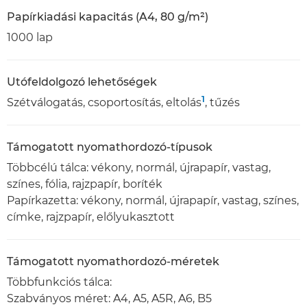
Papírkiadási kapacitás (A4, 80 g/m²)
1000 lap
Utófeldolgozó lehetőségek
1
Szétválogatás, csoportosítás, eltolás
, tűzés
Támogatott nyomathordozó-típusok
Többcélú tálca: vékony, normál, újrapapír, vastag,
színes, fólia, rajzpapír, boríték
Papírkazetta: vékony, normál, újrapapír, vastag, színes,
címke, rajzpapír, előlyukasztott
Támogatott nyomathordozó-méretek
Többfunkciós tálca:
Szabványos méret: A4, A5, A5R, A6, B5