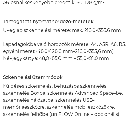
A6-osnál keskenyebb eredetik: 50–128 g/m²
Támogatott nyomathordozó-méretek
Üveglap szkennelési mérete: max. 216,0×355,6 mm
Lapadagolóba való hordozók mérete: A4, A5R, A6, B5,
egyéni méret (48,0×128,0 mm–216,0×355,6 mm)
Névjegykártya: 48,0×85,0 mm – 55,0×91,0 mm
Szkennelési üzemmódok
Küldéses szkennelés, behúzásos szkennelés,
szkennelés Boxba, szkennelés Advanced Space-be,
szkennelés hálózatba, szkennelés USB-
memóriaeszközre, szkennelés mobileszközökre,
szkennelés felhőbe (uniFLOW Online – opcionális)