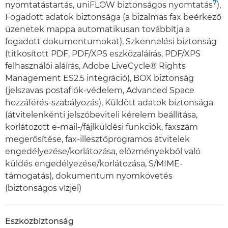
7
nyomtatástartás, uniFLOW biztonságos nyomtatás
),
Fogadott adatok biztonsága (a bizalmas fax beérkező
üzenetek mappa automatikusan továbbítja a
fogadott dokumentumokat), Szkennelési biztonság
(titkosított PDF, PDF/XPS eszközaláírás, PDF/XPS
felhasználói aláírás, Adobe LiveCycle® Rights
Management ES2.5 integráció), BOX biztonság
(jelszavas postafiók-védelem, Advanced Space
hozzáférés-szabályozás), Küldött adatok biztonsága
(átvitelenkénti jelszóbeviteli kérelem beállítása,
korlátozott e-mail-/fájlküldési funkciók, faxszám
megerősítése, fax-illesztőprogramos átvitelek
engedélyezése/korlátozása, előzményekből való
küldés engedélyezése/korlátozása, S/MIME-
támogatás), dokumentum nyomkövetés
(biztonságos vízjel)
Eszközbiztonság