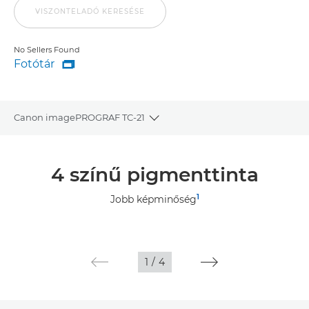
VISZONTELADÓ KERESÉSE
No Sellers Found
Fotótár

Fotótár
Canon imagePROGRAF TC-21
Toggle breadcrumbs
Áttekintés
4 színű pigmenttinta
Műszaki adatok
1
Jobb képminőség
Fotótár
Támogatás
1
/
4