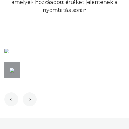
amelyek hozzáadott értéket jelentenek a
nyomtatás során
ELŐZŐ DIA
KÖVETKEZŐ DIA