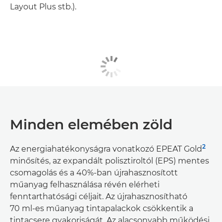
Layout Plus stb.).
Minden elemében zöld
2
Az energiahatékonyságra vonatkozó EPEAT Gold
minősítés, az expandált polisztiroltól (EPS) mentes
csomagolás és a 40%-ban újrahasznosított
műanyag felhasználása révén elérheti
fenntarthatósági céljait. Az újrahasznosítható
70 ml-es műanyag tintapalackok csökkentik a
tintacsere gyakoriságát. Az alacsonyabb működési