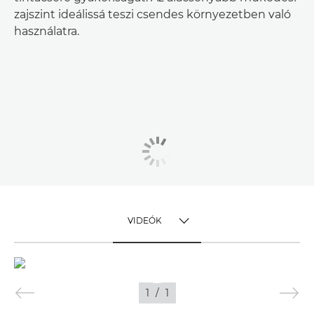
zajszint ideálissá teszi csendes környezetben való
használatra.
VIDEÓK
TOGGLE MENU
VIDEÓK
1
/
1
KÉPEK