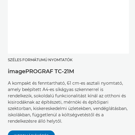
SZÉLES FORMÁTUMÚ NYOMTATÓK
imagePROGRAF TC-21M
A kompakt és fenntartható, 61 cm-es asztali nyomtató,
amely beépített A4-es síkágyas szkennerrel is
rendelkezik, sokoldalú funkcionalitást kínál az otthoni és
kisirodáknak az építészeti, mérnöki és építőipari
szektorban, kiskereskedelmi üzletekben, vendéglátásban,
iskolákban, függetlenül a költségvetéstől és a
rendelkezésre álló helytől.