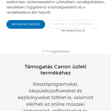
szektorban, kiskereskedelmi üzletekben, vendéglátásban,
iskolákban, függetlenül a költségvetéstől és a
rendelkezésre álló helytől.
VISZONTELADÓ KERESÉSE
INFORMÁCIÓKÉRÉS
No Sellers Found
7
/
7
megjelenítése
Támogatás Canon üzleti
termékéhez
Illesztőprogramokat,
készülékszoftvereket és
kézikönyveket tölthet le, valamint
elérheti az online műszaki