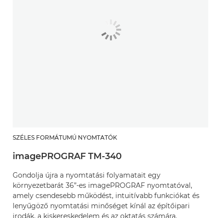
SZÉLES FORMÁTUMÚ NYOMTATÓK
imagePROGRAF TM-340
Gondolja újra a nyomtatási folyamatait egy
környezetbarát 36”-es imagePROGRAF nyomtatóval,
amely csendesebb működést, intuitívabb funkciókat és
lenyűgöző nyomtatási minőséget kínál az építőipari
irodák, a kiskereskedelem és az oktatás számára.