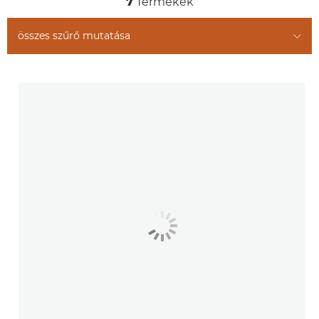
7
Termékek
összes szűrő mutatása