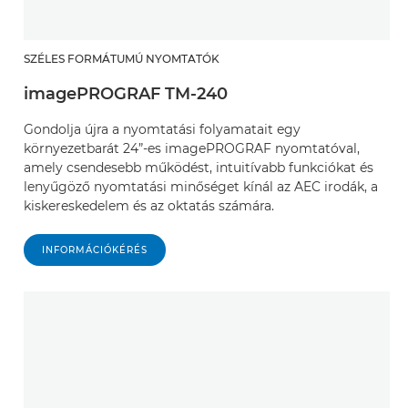
SZÉLES FORMÁTUMÚ NYOMTATÓK
imagePROGRAF TM-240
Gondolja újra a nyomtatási folyamatait egy
környezetbarát 24”-es imagePROGRAF nyomtatóval,
amely csendesebb működést, intuitívabb funkciókat és
lenyűgöző nyomtatási minőséget kínál az AEC irodák, a
kiskereskedelem és az oktatás számára.
INFORMÁCIÓKÉRÉS