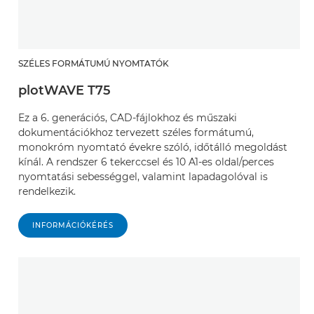
SZÉLES FORMÁTUMÚ NYOMTATÓK
plotWAVE T75
Ez a 6. generációs, CAD-fájlokhoz és műszaki
dokumentációkhoz tervezett széles formátumú,
monokróm nyomtató évekre szóló, időtálló megoldást
kínál. A rendszer 6 tekerccsel és 10 A1-es oldal/perces
nyomtatási sebességgel, valamint lapadagolóval is
rendelkezik.
INFORMÁCIÓKÉRÉS