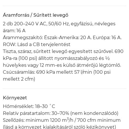
Áramforrás / Sűrített levegő
2 db 200–240 V AC, 50/60 Hz, egyfázisú, névleges
áram: 16 A
Árammegszakító: Észak-Amerika: 20 A. Európa: 16 A.
ROW: Lásd a CB tervjelentést
Tiszta, száraz, sűrített levegő egyesített szűrővel. 690
kPa-ra (100 psi) állított nyomásszabályozó és ½
hüvelykes vagy 12 mm-es külső átmérőjű légtömlő.
Csúcsáramlás: 690 kPa mellett 57 l/min (100 psi
mellett 2 cfm)
Környezet
Hőmérséklet: 18–30 ˚C
Relatív páratartalom: 30–70% (nem kondenzálódó)
3
Szellőzés: minimum 1200 m
/h / 700 cfm minimum
(lásd a környezet kialakításáról szóló kézikönyvet)