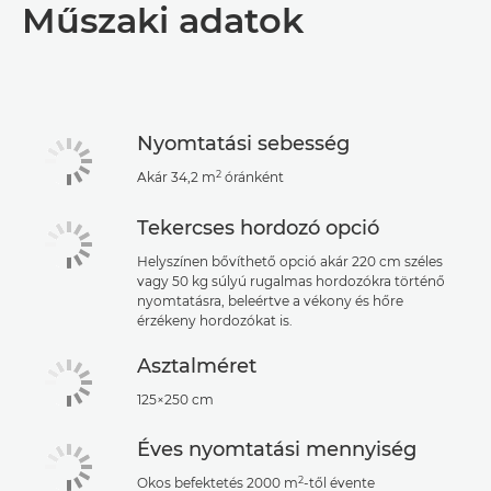
Műszaki adatok
Műszaki adatok
Támogatás
Nyomtatási sebesség
PDF letöltése
2
Akár 34,2 m
óránként
Tekercses hordozó opció
Helyszínen bővíthető opció akár 220 cm széles
vagy 50 kg súlyú rugalmas hordozókra történő
nyomtatásra, beleértve a vékony és hőre
érzékeny hordozókat is.
Asztalméret
125×250 cm
Éves nyomtatási mennyiség
2
Okos befektetés 2000 m
-től évente