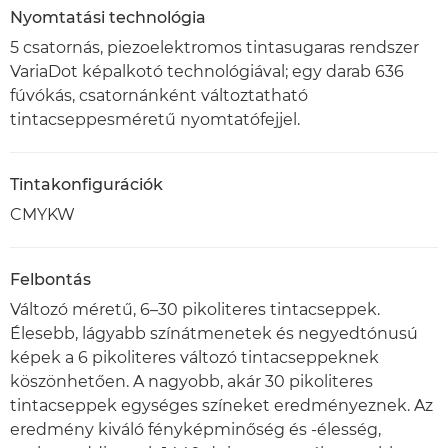
Nyomtatási technológia
5 csatornás, piezoelektromos tintasugaras rendszer
VariaDot képalkotó technológiával; egy darab 636
fúvókás, csatornánként változtatható
tintacseppesméretű nyomtatófejjel.
Tintakonfigurációk
CMYKW
Felbontás
Változó méretű, 6–30 pikoliteres tintacseppek.
Élesebb, lágyabb színátmenetek és negyedtónusú
képek a 6 pikoliteres változó tintacseppeknek
köszönhetően. A nagyobb, akár 30 pikoliteres
tintacseppek egységes színeket eredményeznek. Az
eredmény kiváló fényképminőség és -élesség,