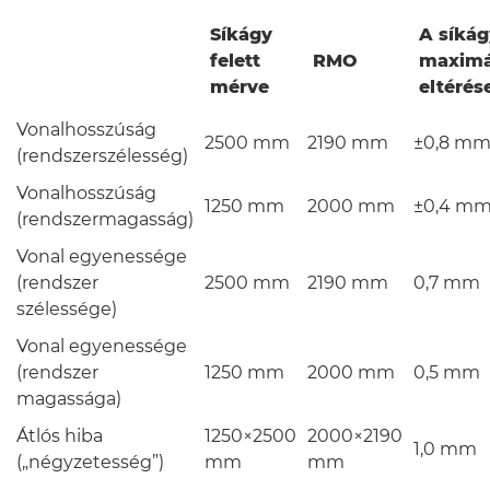
Síkágy
A síkág
felett
RMO
maximá
mérve
eltérés
Vonalhosszúság
2500 mm
2190 mm
±0,8 m
(rendszerszélesség)
Vonalhosszúság
1250 mm
2000 mm
±0,4 m
(rendszermagasság)
Vonal egyenessége
(rendszer
2500 mm
2190 mm
0,7 mm
szélessége)
Vonal egyenessége
(rendszer
1250 mm
2000 mm
0,5 mm
magassága)
Átlós hiba
1250×2500
2000×2190
1,0 mm
(„négyzetesség”)
mm
mm