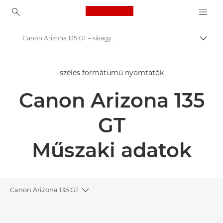
Canon Logo, back to ho
Canon Arizona 135 GT – síkágyas UV nyomtató műszaki adatai
Váltá
Canon
széles formátumú nyomtatók
Megoldások és szolgáltatások
Canon Arizona 135
Üzleti termékek
High-Quality Large Format Printers for CAD/GIS and Stunning Graphics
GT
Arizona 135 GT: Kiváló grafikai nyomtatás
Műszaki adatok
Canon Arizona 135 GT
Toggle breadcrumbs
Áttekintés