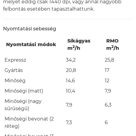
melyet eddig csak 1440 dpi, vagy annál nagyobb
felbontás esetében tapasztalhattunk.
Nyomtatási sebesség
Síkágyas
RMO
Nyomtatási módok
2
2
m
/h
m
/h
Expressz
34,2
25,8
Gyártás
20,8
17
Minőség
14,6
12
Minőségi (matt)
10,4
7,9
Minőségi (nagy
7,9
6,3
sűrűségű)
Minőségi bevonat (2
7,3
6
réteg)