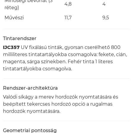
Minőségi bevonat (3
4,8
4
réteg)
Művészi
11,7
9,5
Tintarendszer
IJC357
UV fixálású tinták, gyorsan cserélhető 800
milliliteres tintatartályokba csomagolva: fekete, cián,
magenta, sárga színekben. Fehér tinta 1 literes
tintatartályokba csomagolva.
Rendszer-architektúra
Valódi síkágy a merev hordozók nyomtatására és
beépített tekercses hordozó opció a rugalmas
hordozók nyomtatására.
Geometriai pontosság