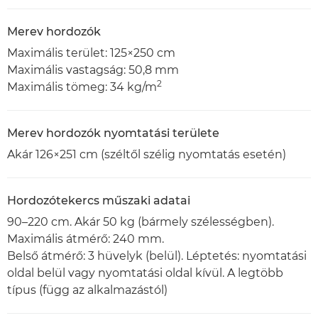
Merev hordozók
Maximális terület: 125×250 cm
Maximális vastagság: 50,8 mm
2
Maximális tömeg: 34 kg/m
Merev hordozók nyomtatási területe
Akár 126×251 cm (széltől szélig nyomtatás esetén)
Hordozótekercs műszaki adatai
90–220 cm. Akár 50 kg (bármely szélességben).
Maximális átmérő: 240 mm.
Belső átmérő: 3 hüvelyk (belül). Léptetés: nyomtatási
oldal belül vagy nyomtatási oldal kívül. A legtöbb
típus (függ az alkalmazástól)