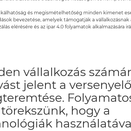
ukálhatóság és megismételhetőség minden kimenet e
dások bevezetése, amelyek támogatják a vállalkozásnak
izálás elérésére és az ipar 4.0 folyamatok alkalmazására ir
den vállalkozás számá
vást jelent a versenyel
teremtése. Folyamato
 törekszünk, hogy a
nológiák használatáva