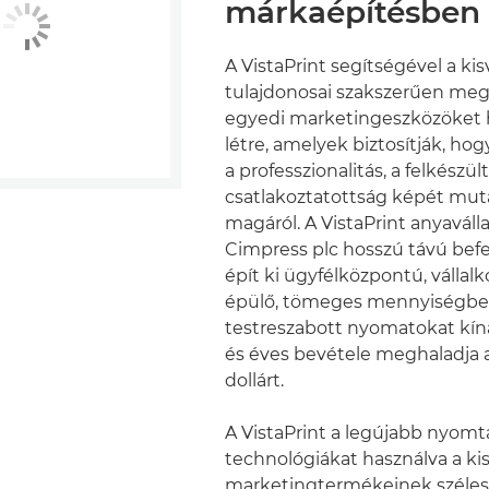
márkaépítésben
A VistaPrint segítségével a kis
tulajdonosai szakszerűen meg
egyedi marketingeszközöket
létre, amelyek biztosítják, hog
a professzionalitás, a felkészül
csatlakoztatottság képét mut
magáról. A VistaPrint anyaválla
Cimpress plc hosszú távú bef
épít ki ügyfélközpontú, vállalk
épülő, tömeges mennyiségb
testreszabott nyomatokat kíná
és éves bevétele meghaladja a 
dollárt.
A VistaPrint a legújabb nyomt
technológiákat használva a ki
marketingtermékeinek széles 