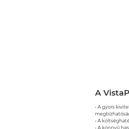
A VistaP
• A gyors kivit
megbízhatóság
• A költséghat
• A könnyű has