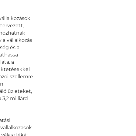
vállalkozások
tervezett,
 hozhatnak
y a vállalkozás
tség és a
athassa
lata, a
ektetésekkel
ozói szellemre
en
ló üzleteket,
3,2 milliárd
atási
svállalkozások
választékát