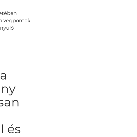
setében
 a végpontok
ányuló
ra
őny
san
l és