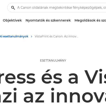
Objektívek
Nyomtatók és szkennerek
Megoldások és szo
eti esettanulmányok
VistaPrint és Canon: Az innováció ösztönzése egyedi, beépített utófeldolgozási megoldásokkal
ESETTANULMÁNY
ess és a Vi
zi az innov