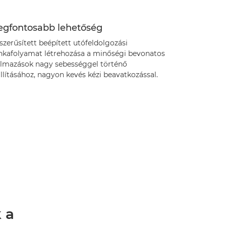
legfontosabb lehetőség
zerűsített beépített utófeldolgozási
kafolyamat létrehozása a minőségi bevonatos
almazások nagy sebességgel történő
llításához, nagyon kevés kézi beavatkozással.
 a