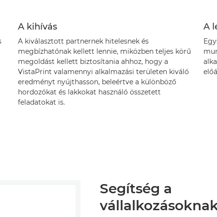
A kihívás
A 
s
A kiválasztott partnernek hitelesnek és
Egys
megbízhatónak kellett lennie, miközben teljes körű
mun
megoldást kellett biztosítania ahhoz, hogy a
alk
VistaPrint valamennyi alkalmazási területen kiváló
előá
eredményt nyújthasson, beleértve a különböző
hordozókat és lakkokat használó összetett
feladatokat is.
Segítség a
vállalkozásoknak