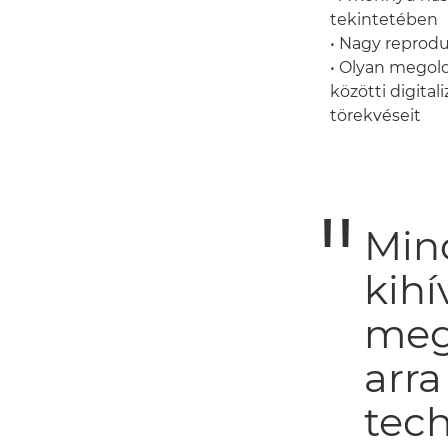
tekintetében
• Nagy reprod
• Olyan megol
közötti digital
törekvéseit
Min
kihí
meg
arra
tech