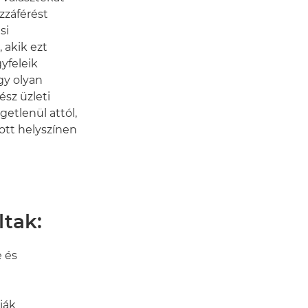
ozzáférést
si
 akik ezt
gyfeleik
y olyan
sz üzleti
etlenül attól,
ott helyszínen
ltak:
e és
iák