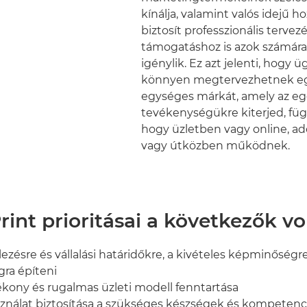
kínálja, valamint valós idejű h
biztosít professzionális tervezé
támogatáshoz is azok számára,
igénylik. Ez azt jelenti, hogy ü
könnyen megtervezhetnek eg
egységes márkát, amely az egé
tevékenységükre kiterjed, függ
hogy üzletben vagy online, ad
vagy útközben működnek.
rint prioritásai a következők vo
elezésre és vállalási határidőkre, a kivételes képminőségr
ra építeni
ékony és rugalmas üzleti modell fenntartása
ználat biztosítása a szükséges készségek és kompetenc