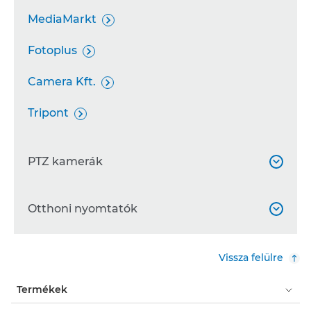
MediaMarkt

Fotoplus

Camera Kft.

Tripont

PTZ kamerák

Fotoplus
Otthoni nyomtatók


Camera Kft.

MediaMarkt
Vissza felülre

Euronics
Termékek
