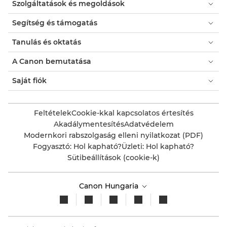
Szolgáltatások és megoldások
Auchan

Segítség és támogatás
Mysoft

Tanulás és oktatás
Bestbyte

A Canon bemutatása
Patronbolt

Saját fiók
Patron és toner

Feltételek
Cookie-kkal kapcsolatos értesítés
Pepita

Akadálymentesítés
Adatvédelem
Modernkori rabszolgaság elleni nyilatkozat (PDF)
Tripont

Fogyasztó: Hol kapható?
Üzleti: Hol kapható?
Sütibeállítások (cookie-k)
Camera Kft.

Canon Hungaria
Bluechip

Fotoplus
