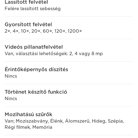
Lassított felvétel
Felére lassított sebesség
Gyorsított felvétel
2×, 4×, 10×, 20×, 60×, 120×, 1200×
Videós pillanatfelvétel
Van, választási lehetőségek: 2, 4 vagy 8 mp
Érintőképernyős díszítés
Nincs
Történet készítő funkció
Nincs
Mozihatású szűrők
Van; Moziszabvány, Élénk, Álomszerű, Hideg, Szépia,
Régi filmek, Memória