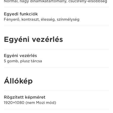
Normál, nagy dinamikatartomány, csúcsfény-elsőbbség
Egyedi funkciók
Fényerő, kontraszt, élesség, színmélység
Egyéni vezérlés
Egyéni vezérlés
5 gomb, plusz tárcsa
Állókép
Rögzített képméret
1920×1080 (nem Mozi mód)