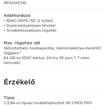
MP4/AVCHD
Adathordozó
• SDXC/SDHC/SD (2 nyílás)
• Dupla kártyahelyes felvétel
• Továbbítóeszközös rögzítés
Max. rögzítési idő
Változtatható összkapacitás, memóriakártya-mérettől
1
függően
2
3
64 GB-os SDXC-kártya: 24 óra 30 perc
,
(nem
tartozék)
Érzékelő
Típus
1/2,84-os típusú továbbfejlesztett HD CMOS PRO