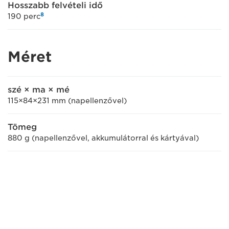
Hosszabb felvételi idő
8
190 perc
Méret
szé × ma × mé
115×84×231 mm (napellenzővel)
Tömeg
880 g (napellenzővel, akkumulátorral és kártyával)