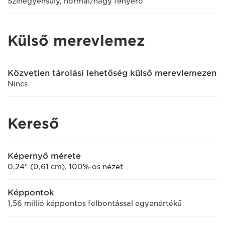
Színegyensúly, normál/nagy fényerő
Külső merevlemez
Közvetlen tárolási lehetőség külső merevlemezen
Nincs
Kereső
Képernyő mérete
0,24" (0,61 cm), 100%-os nézet
Képpontok
1,56 millió képpontos felbontással egyenértékű