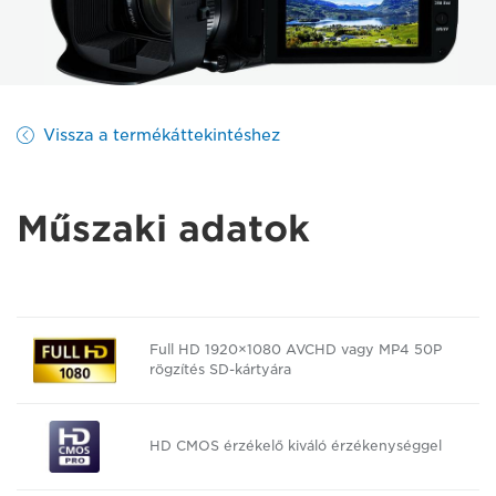
Vissza a termékáttekintéshez
Műszaki adatok
Full HD 1920×1080 AVCHD vagy MP4 50P
rögzítés SD-kártyára
HD CMOS érzékelő kiváló érzékenységgel