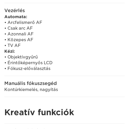
Vezérlés
Automata:
• Arcfelismerő AF
• Csak arc AF
• Azonnali AF
• Közepes AF
• TV AF
Kézi:
• Objektívgyűrű
• Érintőképernyős LCD
• Fókusz-előválasztás
Manuális fókuszsegéd
Kontúrkiemelés, nagyítás
Kreatív funkciók