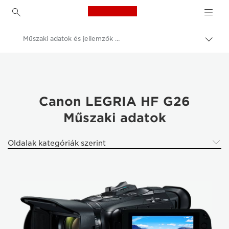
Canon Logo, back to h
Műszaki adatok és jellemzők – Canon LEGRIA HF G26
Váltá
a
Canon
navig
sávo
Videokamerák
közöt
Canon LEGRIA HF G26
Canon LEGRIA HF G26
Műszaki adatok
Oldalak kategóriák szerint