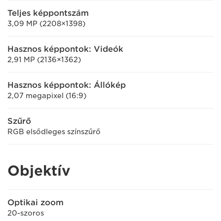
Teljes képpontszám
3,09 MP (2208×1398)
Hasznos képpontok: Videók
2,91 MP (2136×1362)
Hasznos képpontok: Állókép
2,07 megapixel (16:9)
Szűrő
RGB elsődleges színszűrő
Objektív
Optikai zoom
20-szoros