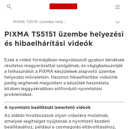
Canon Logo, back to h
PIXMA TS5151 üzembe helyezési videók
Váltá
a
PIXMA TS5151 üzembe helyezési
Canon
navig
és hibaelhárítási videók
sávo
Consumer Product Support
közöt
Üzembe helyezési és hibaelhárítási videók
Ezek a videó formájában megválaszolt gyakori kérdések
részletes magyarázattal szolgálnak, és végigkalauzolják
a felhasználót a PIXMA készülékek alapvető üzembe
helyezési műveletein. Hasznos hibaelhárítási videóink
pedig segítenek megoldani a készülék használata
közben leggyakrabban előforduló nyomtatási
problémákat.
A nyomtató beállítását ismertető videók
Az alábbi hivatkozások olyan videókra mutatnak,
amelyek segítséget nyújtanak a nyomtató kezdeti
beállításához, például a csomagolás eltávolításához,