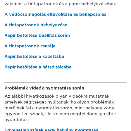
valamint a tintapatronok és a papír behelyezéséhez.
A védőcsomagolás eltávolítása és bekapcsolás
A tintapatronok behelyezése
Papír betöltése beállítás során
A tintapatronok cseréje
Papír betöltése a kazettába
Papír betöltése a hátsó tálcába
Problémák videók nyomtatása során
Az alábbi hivatkozások olyan videókra mutatnak,
amelyek segítséget nyújtanak, ha olyan problémák
merülnek fel a nyomtatás során, mint halvány vagy
egyenetlen színek, illetve nem megfelelően igazított
nyomtatás.
Egyenetlen színek vagy halvány nyomtatás