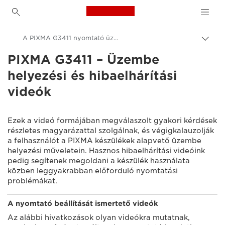
Canon Logo, back to h
A PIXMA G3411 nyomtató üzembe helyezési videói
Váltá
a
PIXMA G3411 – Üzembe
Canon
navig
helyezési és hibaelhárítási
sávo
Consumer Product Support
közöt
videók
Üzembe helyezési és hibaelhárítási videók
Ezek a videó formájában megválaszolt gyakori kérdések
részletes magyarázattal szolgálnak, és végigkalauzolják
a felhasználót a PIXMA készülékek alapvető üzembe
helyezési műveletein. Hasznos hibaelhárítási videóink
pedig segítenek megoldani a készülék használata
közben leggyakrabban előforduló nyomtatási
problémákat.
A nyomtató beállítását ismertető videók
Az alábbi hivatkozások olyan videókra mutatnak,