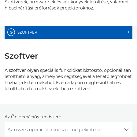
Szoftverek, firmware-ek és kézikönyvek letöltése, valamint
hibaelhárítási erőforrások projektorokhoz.
SZOFTVER
+
Szoftver
A szoftver olyan speciális funkciókat biztosító, opcionálisan
letölthető anyag, amelynek segítségével a lehető legtöbbet
hozhatja ki termékéből. Ezen a lapon megtekintheti és
letöltheti a termékhez elérhető szoftvert.
Az Ön operációs rendszere