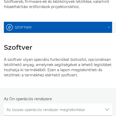
Szoftverek, firmware-ek és kézikönyvek letöltése, valamint
hibaelhárítási erőforrások projektorokhoz.
SZOFTVER
+
Szoftver
A szoftver olyan speciális funkciókat biztosító, opcionálisan
letölthető anyag, amelynek segítségével a lehető legtöbbet
hozhatja ki termékéből. Ezen a lapon megtekintheti és
letöltheti a termékhez elérhető szoftvert.
Az Ön operációs rendszere