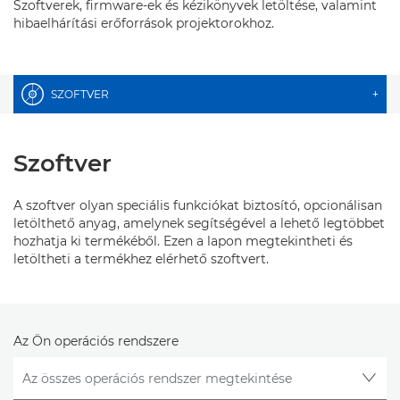
Szoftverek, firmware-ek és kézikönyvek letöltése, valamint
hibaelhárítási erőforrások projektorokhoz.
SZOFTVER
+
Szoftver
A szoftver olyan speciális funkciókat biztosító, opcionálisan
letölthető anyag, amelynek segítségével a lehető legtöbbet
hozhatja ki termékéből. Ezen a lapon megtekintheti és
letöltheti a termékhez elérhető szoftvert.
Az Ön operációs rendszere