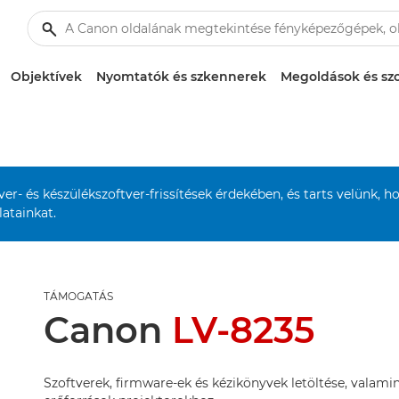
Objektívek
Nyomtatók és szkennerek
Megoldások és szo
r- és készülékszoftver-frissítések érdekében, és tarts velünk, h
atainkat.
TÁMOGATÁS
Canon
LV-8235
Szoftverek, firmware-ek és kézikönyvek letöltése, valamin