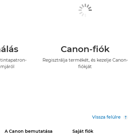
nálás
Canon-fiók
tintapatron-
Regisztrálja termékét, és kezelje Canon-
amjáról
fiókját
Vissza felülre
A Canon bemutatása
Saját fiók