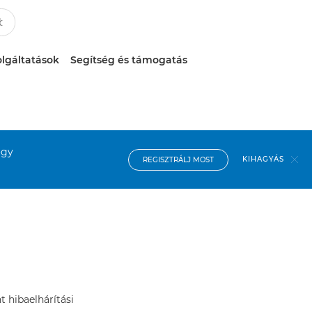
lgáltatások
Segítség és támogatás
ogy
KIHAGYÁS
REGISZTRÁLJ MOST
t hibaelhárítási