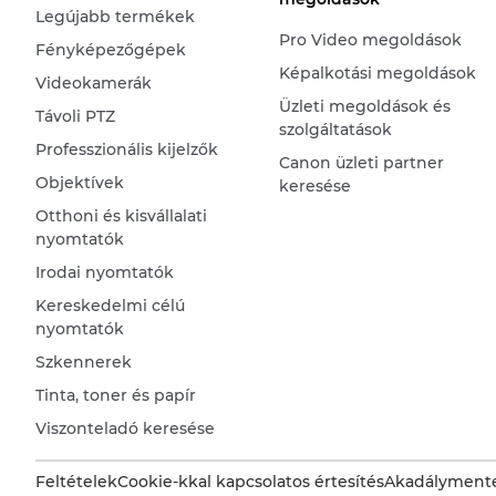
Legújabb termékek
Pro Video megoldások
Fényképezőgépek
Képalkotási megoldások
Videokamerák
Üzleti megoldások és
Távoli PTZ
szolgáltatások
Professzionális kijelzők
Canon üzleti partner
Objektívek
keresése
Otthoni és kisvállalati
nyomtatók
Irodai nyomtatók
Kereskedelmi célú
nyomtatók
Szkennerek
Tinta, toner és papír
Viszonteladó keresése
Feltételek
Cookie-kkal kapcsolatos értesítés
Akadálymente