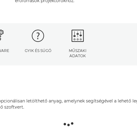
erőforrások projektorokhoz.
WARE
GYIK ÉS SÚGÓ
MŰSZAKI
ADATOK
, opcionálisan letölthető anyag, amelynek segítségével a lehető 
ő szoftvert.