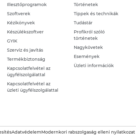
Illesztőprogramok
Történetek
Szoftverek
Tippek és technikák
Kézikönyvek
Tudástár
Készülékszoftver
Profikról szóló
történetek
GYIK
Nagykövetek
Szerviz és javítás
Események
Termékbiztonság
Üzleti információk
Kapcsolatfelvétel az
ügyfélszolgálattal
Kapcsolatfelvétel az
üzleti ügyfélszolgálattal
sítés
Adatvédelem
Modernkori rabszolgaság elleni nyilatkozat