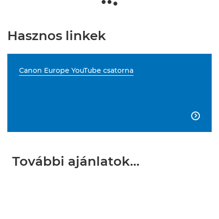
Hasznos linkek
Canon Europe YouTube csatorna

További ajánlatok…