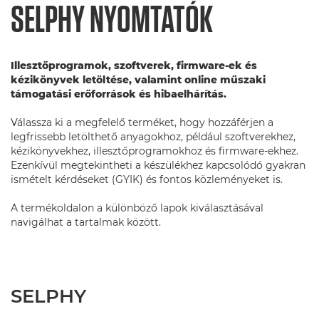
SELPHY NYOMTATÓK
Illesztőprogramok, szoftverek, firmware-ek és
kézikönyvek letöltése, valamint online műszaki
támogatási erőforrások és hibaelhárítás.
Válassza ki a megfelelő terméket, hogy hozzáférjen a
legfrissebb letölthető anyagokhoz, például szoftverekhez,
kézikönyvekhez, illesztőprogramokhoz és firmware-ekhez.
Ezenkívül megtekintheti a készülékhez kapcsolódó gyakran
ismételt kérdéseket (GYIK) és fontos közleményeket is.
A termékoldalon a különböző lapok kiválasztásával
navigálhat a tartalmak között.
SELPHY