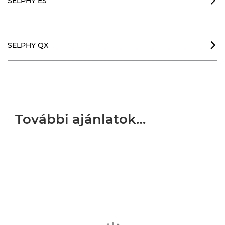
SELPHY ES

SELPHY QX

További ajánlatok…