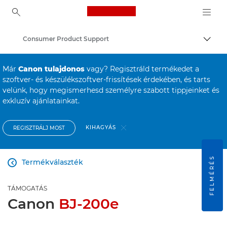
Canon Logo, back to ho
Consumer Product Support
Váltá
Canon
Már
Canon tulajdonos
vagy? Regisztráld termékedet a
szoftver- és készülékszoftver-frissítések érdekében, és tarts
velünk, hogy megismerhesd személyre szabott tippjeinket és
exkluzív ajánlatainkat.
KIHAGYÁS
REGISZTRÁLJ MOST
FELMÉRÉS
Termékválaszték

TÁMOGATÁS
Canon
BJ-200e