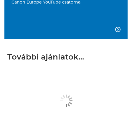
Canon Europe YouTube csatorna

További ajánlatok…