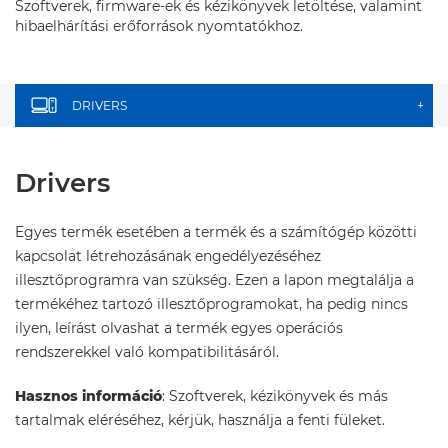
Szoftverek, firmware-ek és kézikönyvek letöltése, valamint
hibaelhárítási erőforrások nyomtatókhoz.
DRIVERS
+
Drivers
Egyes termék esetében a termék és a számítógép közötti
kapcsolat létrehozásának engedélyezéséhez
illesztőprogramra van szükség. Ezen a lapon megtalálja a
termékéhez tartozó illesztőprogramokat, ha pedig nincs
ilyen, leírást olvashat a termék egyes operációs
rendszerekkel való kompatibilitásáról.
Hasznos információ
: Szoftverek, kézikönyvek és más
tartalmak eléréséhez, kérjük, használja a fenti füleket.