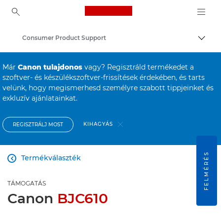
Canon Logo, back to ho
Consumer Product Support
Váltá
Canon
Már
Canon tulajdonos
vagy? Regisztráld termékedet a
szoftver- és készülékszoftver-frissítések érdekében, és tarts
velünk, hogy megismerhesd személyre szabott tippjeinket és
exkluzív ajánlatainkat.
KIHAGYÁS
REGISZTRÁLJ MOST
FELMÉRÉS
Termékválaszték

TÁMOGATÁS
Canon
BJC610