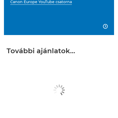
Canon Europe YouTube csatorna

További ajánlatok…