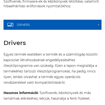
Szoftverek, firmware-ek és kézikönyvek letöltése, valamint
hibaelhárítási erőforrások nyomtatókhoz.
DRIVERS
+
Drivers
Egyes termék esetében a termék és a számítógép közötti
kapcsolat létrehozásának engedélyezéséhez
illesztőprogramra van szükség. Ezen a lapon megtalálja a
termékéhez tartozó illesztőprogramokat, ha pedig nincs
ilyen, leírást olvashat a termék egyes operációs
rendszerekkel való kompatibilitásáról.
Hasznos információ
: Szoftverek, kézikönyvek és más
tartalmak eléréséhez, kérjük, használja a fenti füleket.