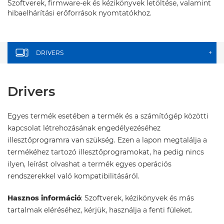
Szoftverek, firmware-ek és kézikönyvek letöltése, valamint
hibaelhárítási erőforrások nyomtatókhoz.
DRIVERS
+
Drivers
Egyes termék esetében a termék és a számítógép közötti
kapcsolat létrehozásának engedélyezéséhez
illesztőprogramra van szükség. Ezen a lapon megtalálja a
termékéhez tartozó illesztőprogramokat, ha pedig nincs
ilyen, leírást olvashat a termék egyes operációs
rendszerekkel való kompatibilitásáról.
Hasznos információ
: Szoftverek, kézikönyvek és más
tartalmak eléréséhez, kérjük, használja a fenti füleket.