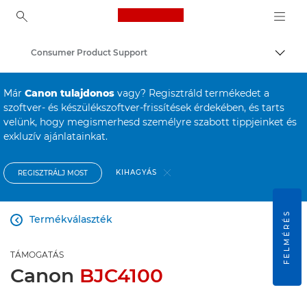
Canon Logo, back to ho
Consumer Product Support
Váltá
Canon
Már
Canon tulajdonos
vagy? Regisztráld termékedet a
szoftver- és készülékszoftver-frissítések érdekében, és tarts
velünk, hogy megismerhesd személyre szabott tippjeinket és
exkluzív ajánlatainkat.
KIHAGYÁS
REGISZTRÁLJ MOST
FELMÉRÉS
Termékválaszték

TÁMOGATÁS
Canon
BJC4100