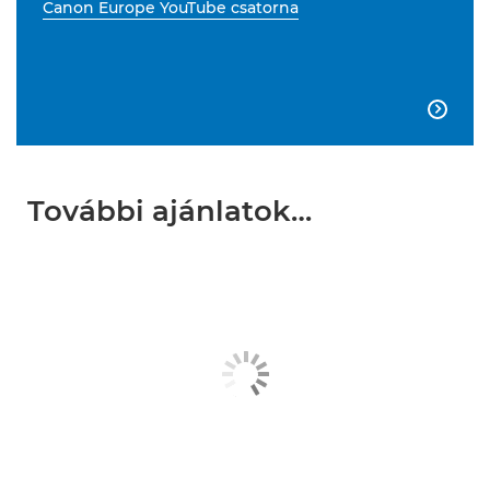
Canon Europe YouTube csatorna

További ajánlatok…