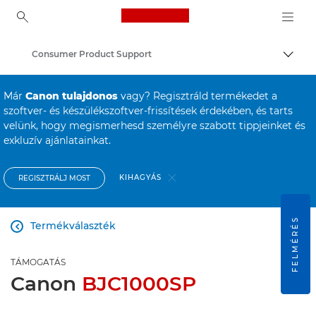
Canon Logo, back to ho
Consumer Product Support
Váltá
Canon
Már
Canon tulajdonos
vagy? Regisztráld termékedet a
szoftver- és készülékszoftver-frissítések érdekében, és tarts
velünk, hogy megismerhesd személyre szabott tippjeinket és
exkluzív ajánlatainkat.
KIHAGYÁS
REGISZTRÁLJ MOST
FELMÉRÉS
Termékválaszték

TÁMOGATÁS
Canon
BJC1000SP