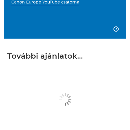
Canon Europe YouTube csatorna

További ajánlatok…