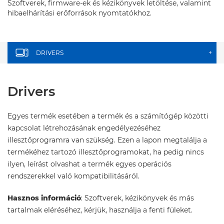
Szoftverek, firmware-ek és kézikönyvek letöltése, valamint
hibaelhárítási erőforrások nyomtatókhoz.
DRIVERS
+
Drivers
Egyes termék esetében a termék és a számítógép közötti
kapcsolat létrehozásának engedélyezéséhez
illesztőprogramra van szükség. Ezen a lapon megtalálja a
termékéhez tartozó illesztőprogramokat, ha pedig nincs
ilyen, leírást olvashat a termék egyes operációs
rendszerekkel való kompatibilitásáról.
Hasznos információ
: Szoftverek, kézikönyvek és más
tartalmak eléréséhez, kérjük, használja a fenti füleket.