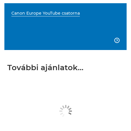
Canon Europe YouTube csatorna

További ajánlatok…