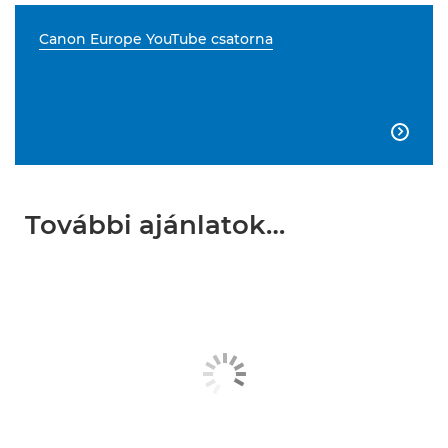
Canon Europe YouTube csatorna

További ajánlatok…