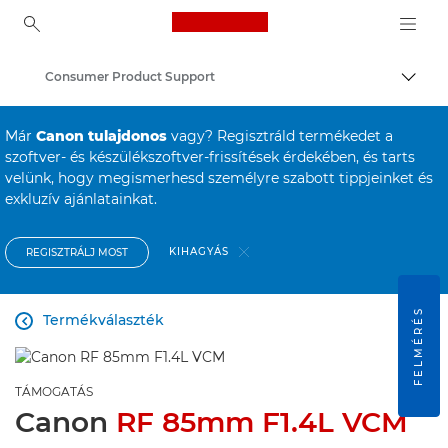
Canon Logo, back to ho
Consumer Product Support
Váltá
Canon
Már
Canon tulajdonos
vagy? Regisztráld termékedet a
szoftver- és készülékszoftver-frissítések érdekében, és tarts
velünk, hogy megismerhesd személyre szabott tippjeinket és
exkluzív ajánlatainkat.
KIHAGYÁS
REGISZTRÁLJ MOST
FELMÉRÉS
Termékválaszték

TÁMOGATÁS
Canon
RF 85mm F1.4L VCM