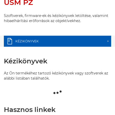
USM PZ
Szoftverek, firmware-ek és kézikönyvek letöltése, valamint
hibaelhárítási erőforrások az objektívekhez.
KÉZIKÖNYVEK
+
Kézikönyvek
Az Ön termékéhez tartozó kézikönyvek vagy szoftverek az
alábbi listában találhatók.
Hasznos linkek