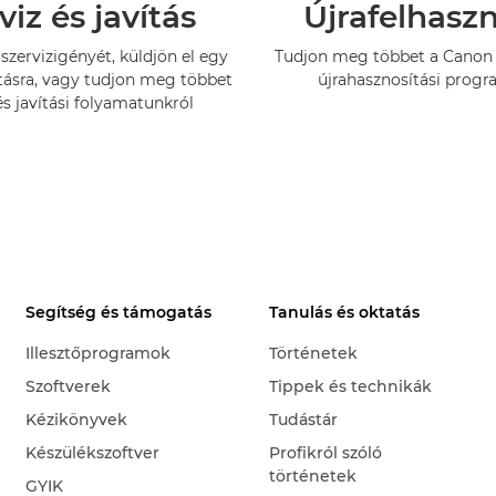
viz és javítás
Újrafelhasz
szervizigényét, küldjön el egy
Tudjon meg többet a Canon 
tásra, vagy tudjon meg többet
újrahasznosítási progr
és javítási folyamatunkról
Segítség és támogatás
Tanulás és oktatás
Illesztőprogramok
Történetek
Szoftverek
Tippek és technikák
Kézikönyvek
Tudástár
Készülékszoftver
Profikról szóló
történetek
GYIK