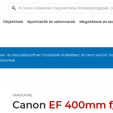
Objektívek
Nyomtatók és szkennerek
Megoldások és szo
r- és készülékszoftver-frissítések érdekében, és tarts velünk, h
atainkat.
TÁMOGATÁS
Canon
EF 400mm f