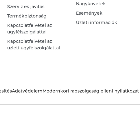
Nagykövetek
Szerviz és javítás
Események
Termékbiztonság
Üzleti információk
Kapcsolatfelvétel az
ügyfélszolgálattal
Kapcsolatfelvétel az
üzleti ügyfélszolgálattal
sítés
Adatvédelem
Modernkori rabszolgaság elleni nyilatkozat