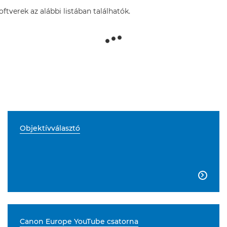
tverek az alábbi listában találhatók.
Objektívválasztó

Canon Europe YouTube csatorna