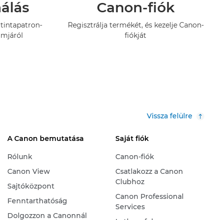
nálás
Canon-fiók
tintapatron-
Regisztrálja termékét, és kezelje Canon-
amjáról
fiókját
Vissza felülre
A Canon bemutatása
Saját fiók
Rólunk
Canon-fiók
Canon View
Csatlakozz a Canon
Clubhoz
Sajtóközpont
Canon Professional
Fenntarthatóság
Services
Dolgozzon a Canonnál