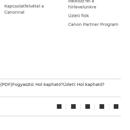
Iratkozz fel a
Kapcsolatfelvétel a
hírlevelünkre
Canonnal
Üzleti fiók
Canon Partner Program
 (PDF)
Fogyasztó: Hol kapható?
Üzleti: Hol kapható?