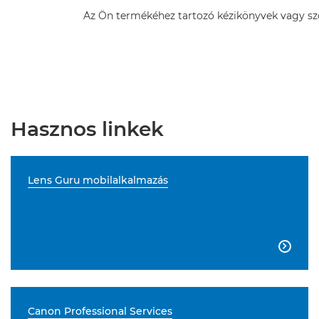
Az Ön termékéhez tartozó kézikönyvek vagy szof
Hasznos linkek
Lens Guru mobilalkalmazás

Canon Professional Services