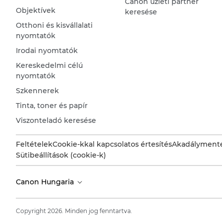
Canon üzleti partner
Objektívek
keresése
Otthoni és kisvállalati
nyomtatók
Irodai nyomtatók
Kereskedelmi célú
nyomtatók
Szkennerek
Tinta, toner és papír
Viszonteladó keresése
Feltételek
Cookie-kkal kapcsolatos értesítés
Akadálymente
Sütibeállítások (cookie-k)
Canon Hungaria
Copyright 2026. Minden jog fenntartva.