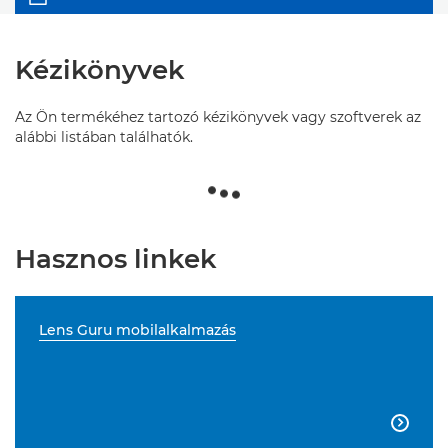
Kézikönyvek
Az Ön termékéhez tartozó kézikönyvek vagy szoftverek az
alábbi listában találhatók.
Hasznos linkek
Lens Guru mobilalkalmazás
