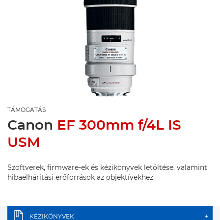
TÁMOGATÁS
Canon
EF 300mm f/4L IS
USM
Szoftverek, firmware-ek és kézikönyvek letöltése, valamint
hibaelhárítási erőforrások az objektívekhez.
KÉZIKÖNYVEK
+