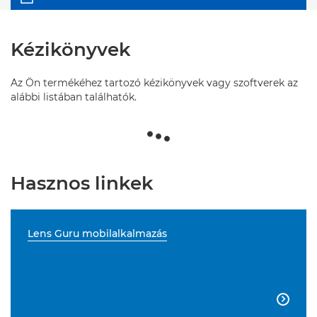
Kézikönyvek
Az Ön termékéhez tartozó kézikönyvek vagy szoftverek az
alábbi listában találhatók.
Hasznos linkek
Lens Guru mobilalkalmazás
