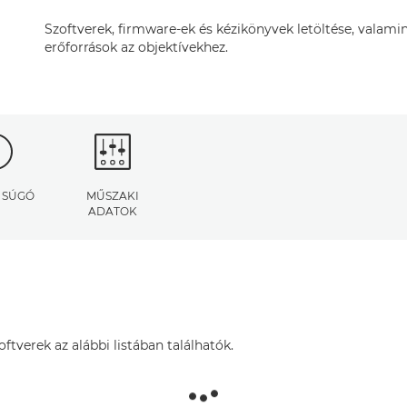
Szoftverek, firmware-ek és kézikönyvek letöltése, valamin
erőforrások az objektívekhez.
S SÚGÓ
MŰSZAKI
ADATOK
tverek az alábbi listában találhatók.