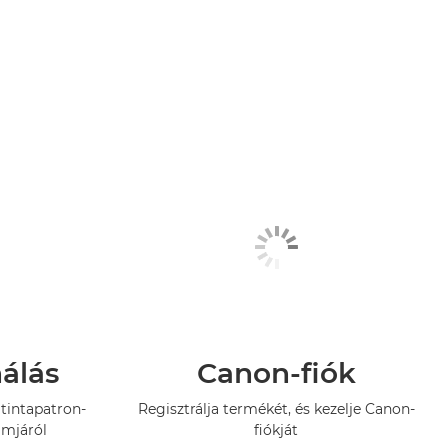
nálás
Canon-fiók
tintapatron-
Regisztrálja termékét, és kezelje Canon-
amjáról
fiókját