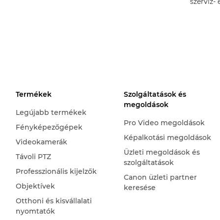
szerviz- 
Termékek
Szolgáltatások és
megoldások
Legújabb termékek
Pro Video megoldások
Fényképezőgépek
Képalkotási megoldások
Videokamerák
Üzleti megoldások és
Távoli PTZ
szolgáltatások
Professzionális kijelzők
Canon üzleti partner
Objektívek
keresése
Otthoni és kisvállalati
nyomtatók