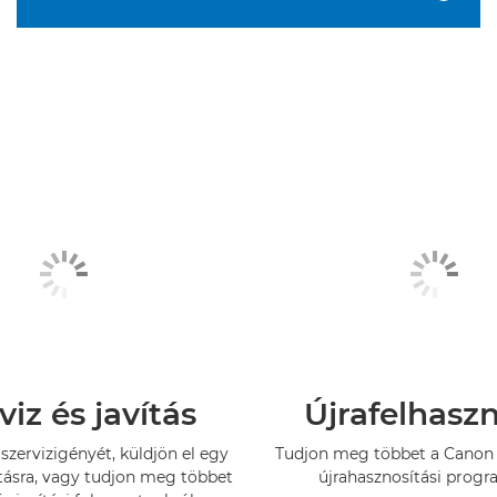
viz és javítás
Újrafelhasz
szervizigényét, küldjön el egy
Tudjon meg többet a Canon 
tásra, vagy tudjon meg többet
újrahasznosítási progr