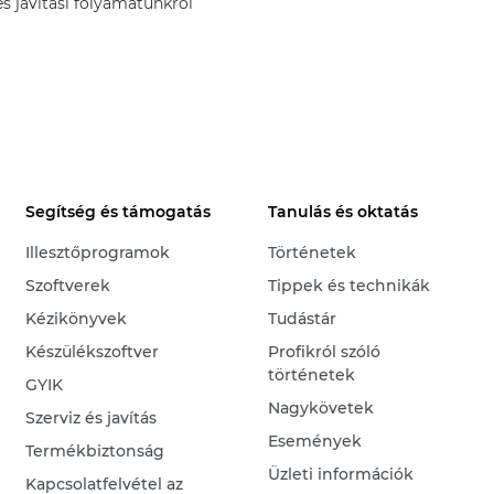
és javítási folyamatunkról
Segítség és támogatás
Tanulás és oktatás
Illesztőprogramok
Történetek
Szoftverek
Tippek és technikák
Kézikönyvek
Tudástár
Készülékszoftver
Profikról szóló
történetek
GYIK
Nagykövetek
Szerviz és javítás
Események
Termékbiztonság
Üzleti információk
Kapcsolatfelvétel az