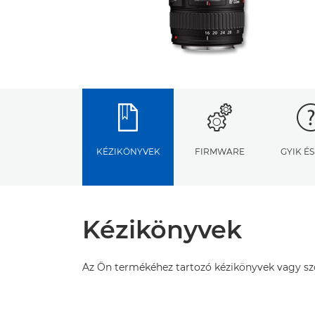
KÉZIKÖNYVEK
FIRMWARE
GYIK É
Kézikönyvek
Az Ön termékéhez tartozó kézikönyvek vagy szof