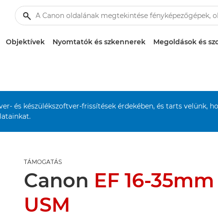
Objektívek
Nyomtatók és szkennerek
Megoldások és szo
r- és készülékszoftver-frissítések érdekében, és tarts velünk, h
atainkat.
TÁMOGATÁS
Canon
EF 16-35mm f
USM