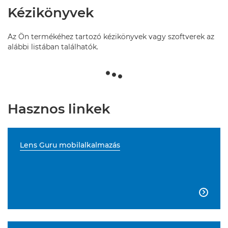
Kézikönyvek
Az Ön termékéhez tartozó kézikönyvek vagy szoftverek az
alábbi listában találhatók.
Hasznos linkek
Lens Guru mobilalkalmazás
