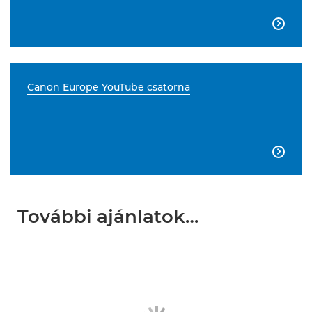

Canon Europe YouTube csatorna

További ajánlatok…