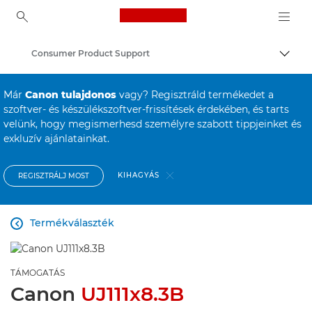
Canon Logo, back to ho
Consumer Product Support
Váltá
Canon
Már
Canon tulajdonos
vagy? Regisztráld termékedet a
szoftver- és készülékszoftver-frissítések érdekében, és tarts
velünk, hogy megismerhesd személyre szabott tippjeinket és
exkluzív ajánlatainkat.
KIHAGYÁS
REGISZTRÁLJ MOST
Termékválaszték

TÁMOGATÁS
Canon
UJ111x8.3B