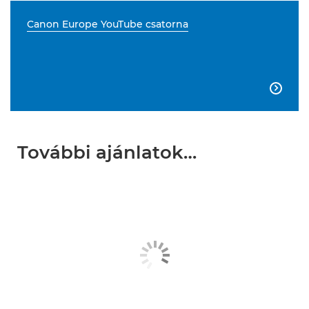
Canon Europe YouTube csatorna

További ajánlatok…