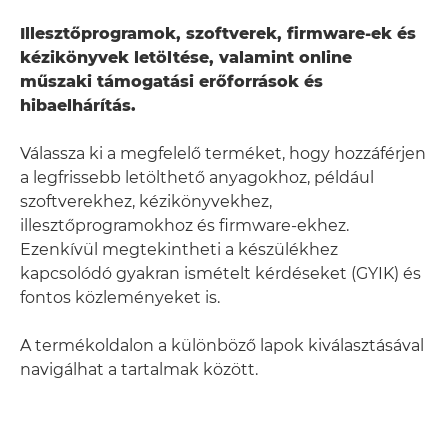
Illesztőprogramok, szoftverek, firmware-ek és
kézikönyvek letöltése, valamint online
műszaki támogatási erőforrások és
hibaelhárítás.
Válassza ki a megfelelő terméket, hogy hozzáférjen
a legfrissebb letölthető anyagokhoz, például
szoftverekhez, kézikönyvekhez,
illesztőprogramokhoz és firmware-ekhez.
Ezenkívül megtekintheti a készülékhez
kapcsolódó gyakran ismételt kérdéseket (GYIK) és
fontos közleményeket is.
A termékoldalon a különböző lapok kiválasztásával
navigálhat a tartalmak között.