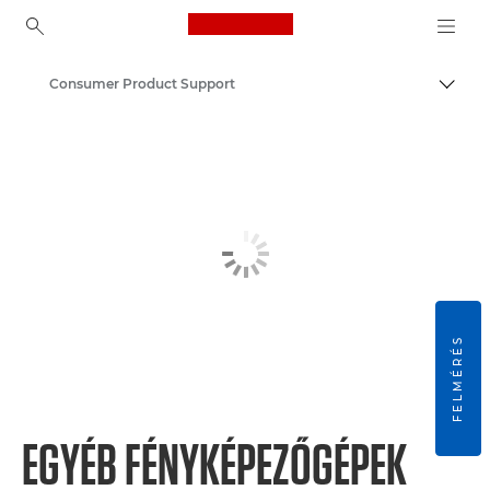
Canon Logo, back to ho
Consumer Product Support
Váltá
Canon
FELMÉRÉS
EGYÉB FÉNYKÉPEZŐGÉPEK