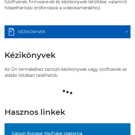
Szoftverek, firmware-ek és kézikönyvek letöltése, valamint
hibaelhárítási erőforrások a videokamerákhoz.
KÉZIKÖNYVEK
+
Kézikönyvek
Az Ön termékéhez tartozó kézikönyvek vagy szoftverek az
alábbi listában találhatók.
Hasznos linkek
Canon Europe YouTube csatorna