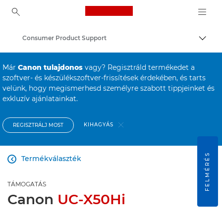
Canon Logo, back to ho
Consumer Product Support
Váltá
Canon
Már
Canon tulajdonos
vagy? Regisztráld termékedet a
szoftver- és készülékszoftver-frissítések érdekében, és tarts
velünk, hogy megismerhesd személyre szabott tippjeinket és
exkluzív ajánlatainkat.
KIHAGYÁS
REGISZTRÁLJ MOST
FELMÉRÉS
Termékválaszték

TÁMOGATÁS
Canon
UC-X50Hi