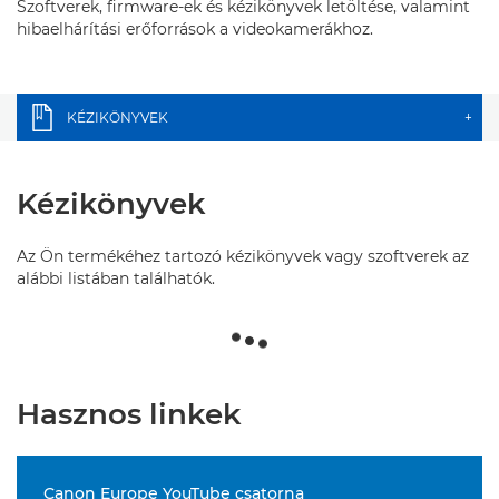
Szoftverek, firmware-ek és kézikönyvek letöltése, valamint
hibaelhárítási erőforrások a videokamerákhoz.
KÉZIKÖNYVEK
+
Kézikönyvek
Az Ön termékéhez tartozó kézikönyvek vagy szoftverek az
alábbi listában találhatók.
Hasznos linkek
Canon Europe YouTube csatorna