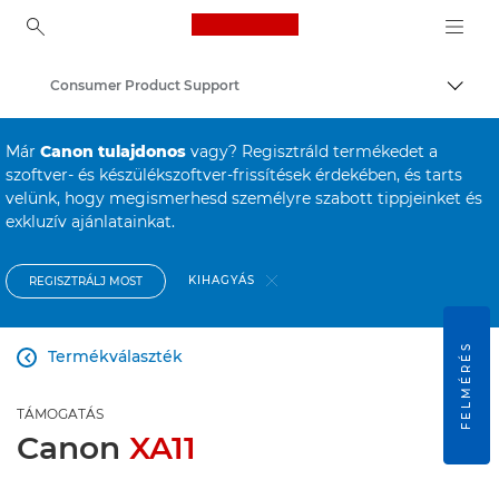
Canon Logo, back to ho
Consumer Product Support
Váltá
Canon
Már
Canon tulajdonos
vagy? Regisztráld termékedet a
szoftver- és készülékszoftver-frissítések érdekében, és tarts
velünk, hogy megismerhesd személyre szabott tippjeinket és
exkluzív ajánlatainkat.
KIHAGYÁS
REGISZTRÁLJ MOST
FELMÉRÉS
Termékválaszték

TÁMOGATÁS
Canon
XA11