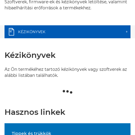
Szoftverek, firmware-ek és kézikönyvek letöltése, valamint
hibaelhárítási erőforrások a termékekhez.
KÉZIKÖNYVEK
+
Kézikönyvek
Az Ön termékéhez tartozó kézikönyvek vagy szoftverek az
alábbi listában találhatók.
Hasznos linkek
Tippek és trükkök