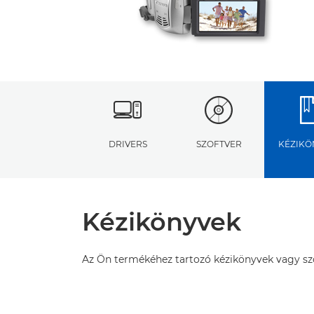
DRIVERS
SZOFTVER
KÉZIKÖ
Kézikönyvek
Az Ön termékéhez tartozó kézikönyvek vagy szof