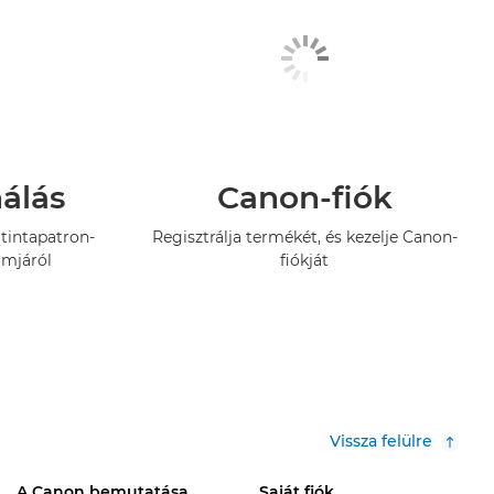
nálás
Canon-fiók
tintapatron-
Regisztrálja termékét, és kezelje Canon-
amjáról
fiókját
Vissza felülre
A Canon bemutatása
Saját fiók