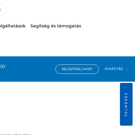
lgáltatások
Segítség és támogatás
ogy
KIHAGYÁS
REGISZTRÁLJ MOST
FELMÉRÉS