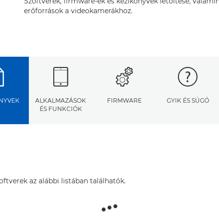
Szoftverek, firmware-ek és kézikönyvek letöltése, valamin
erőforrások a videokamerákhoz.
NYVEK
ALKALMAZÁSOK
FIRMWARE
GYIK ÉS SÚGÓ
ÉS FUNKCIÓK
tverek az alábbi listában találhatók.