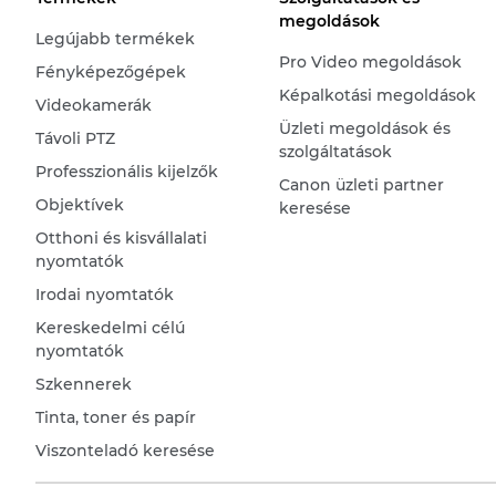
megoldások
Legújabb termékek
Pro Video megoldások
Fényképezőgépek
Képalkotási megoldások
Videokamerák
Üzleti megoldások és
Távoli PTZ
szolgáltatások
Professzionális kijelzők
Canon üzleti partner
Objektívek
keresése
Otthoni és kisvállalati
nyomtatók
Irodai nyomtatók
Kereskedelmi célú
nyomtatók
Szkennerek
Tinta, toner és papír
Viszonteladó keresése