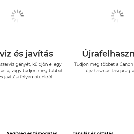
viz és javítás
Újrafelhasz
szervizigényét, küldjön el egy
Tudjon meg többet a Canon 
tásra, vagy tudjon meg többet
újrahasznosítási progr
és javítási folyamatunkról
Segítség és támogatás
Tanulás és oktatás