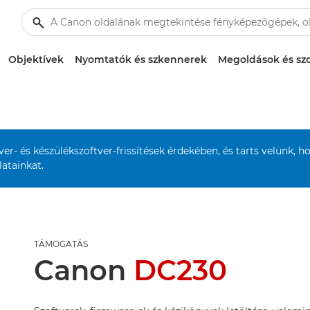
Objektívek
Nyomtatók és szkennerek
Megoldások és szo
r- és készülékszoftver-frissítések érdekében, és tarts velünk, h
atainkat.
TÁMOGATÁS
Canon
DC230