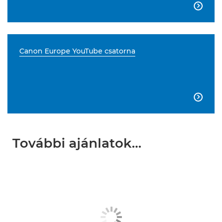

Canon Europe YouTube csatorna

További ajánlatok…