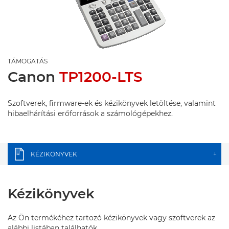
TÁMOGATÁS
Canon
TP1200-LTS
Szoftverek, firmware-ek és kézikönyvek letöltése, valamint
hibaelhárítási erőforrások a számológépekhez.
KÉZIKÖNYVEK
+
Kézikönyvek
Az Ön termékéhez tartozó kézikönyvek vagy szoftverek az
alábbi listában találhatók.