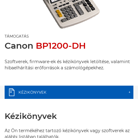
TÁMOGATÁS
Canon
BP1200-DH
Szoftverek, firmware-ek és kézikönyvek letöltése, valamint
hibaelhárítási erőforrások a számológépekhez.
KÉZIKÖNYVEK
+
Kézikönyvek
Az Ön termékéhez tartozó kézikönyvek vagy szoftverek az
alábbi listában találhatók.