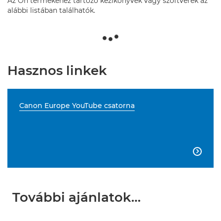
Az Ön termékéhez tartozó kézikönyvek vagy szoftverek az
alábbi listában találhatók.
Hasznos linkek
Canon Europe YouTube csatorna

További ajánlatok…