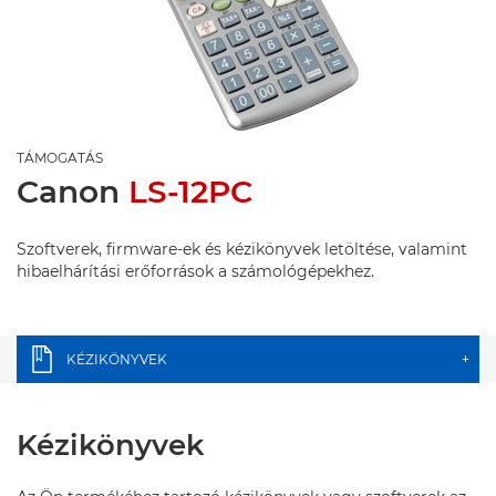
TÁMOGATÁS
Canon
LS-12PC
Szoftverek, firmware-ek és kézikönyvek letöltése, valamint
hibaelhárítási erőforrások a számológépekhez.
KÉZIKÖNYVEK
+
Kézikönyvek