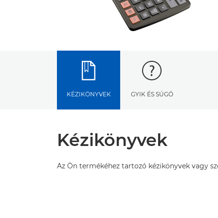
KÉZIKÖNYVEK
GYIK ÉS SÚGÓ
Kézikönyvek
Az Ön termékéhez tartozó kézikönyvek vagy szof