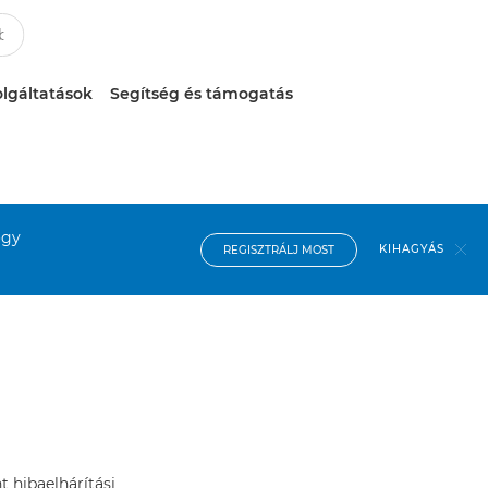
lgáltatások
Segítség és támogatás
ogy
KIHAGYÁS
REGISZTRÁLJ MOST
t hibaelhárítási