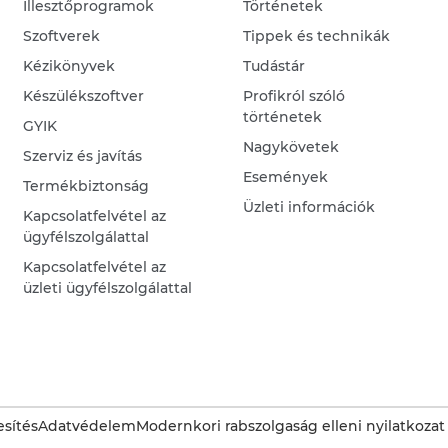
Illesztőprogramok
Történetek
Szoftverek
Tippek és technikák
Kézikönyvek
Tudástár
Készülékszoftver
Profikról szóló
történetek
GYIK
Nagykövetek
Szerviz és javítás
Események
Termékbiztonság
Üzleti információk
Kapcsolatfelvétel az
ügyfélszolgálattal
Kapcsolatfelvétel az
üzleti ügyfélszolgálattal
sítés
Adatvédelem
Modernkori rabszolgaság elleni nyilatkozat