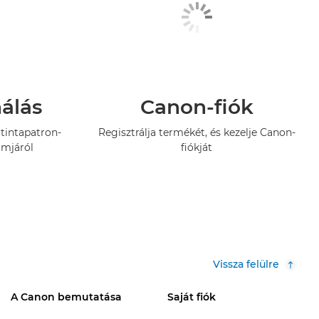
nálás
Canon-fiók
tintapatron-
Regisztrálja termékét, és kezelje Canon-
amjáról
fiókját
Vissza felülre
A Canon bemutatása
Saját fiók