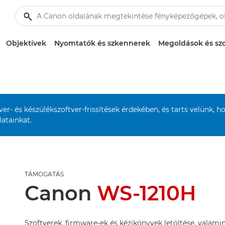
Objektívek
Nyomtatók és szkennerek
Megoldások és szo
r- és készülékszoftver-frissítések érdekében, és tarts velünk, h
atainkat.
TÁMOGATÁS
Canon
WS-1210H
Szoftverek, firmware-ek és kézikönyvek letöltése, valamin