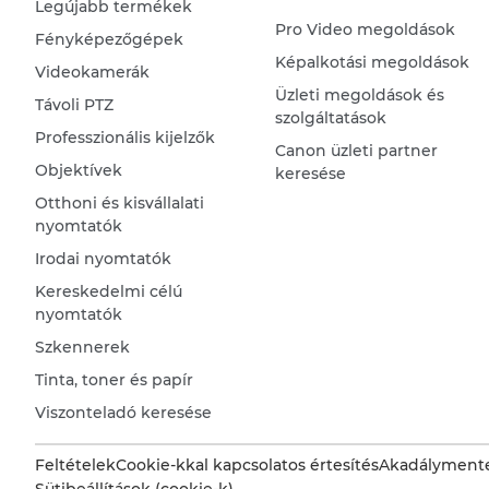
Legújabb termékek
Pro Video megoldások
Fényképezőgépek
Képalkotási megoldások
Videokamerák
Üzleti megoldások és
Távoli PTZ
szolgáltatások
Professzionális kijelzők
Canon üzleti partner
Objektívek
keresése
Otthoni és kisvállalati
nyomtatók
Irodai nyomtatók
Kereskedelmi célú
nyomtatók
Szkennerek
Tinta, toner és papír
Viszonteladó keresése
Feltételek
Cookie-kkal kapcsolatos értesítés
Akadálymente