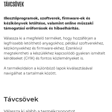
TÁVCSÖVEK
Illesztőprogramok, szoftverek, firmware-ek és
kézikönyvek letöltése, valamint online műszaki
támogatási erőforrások és hibaelhárítás.
Válassza ki a megfelelő terméket, hogy hozzáférjen a
legfrissebb letölthető anyagokhoz, például szoftverekhez,
kézikönyvekhez és firmware-ekhez. Ezenkívül
megtekintheti a készülékhez kapcsolódó gyakran ismételt
kérdéseket (GYIK) és fontos közleményeket is.
A termékoldalon a különböző lapok kiválasztásával
navigálhat a tartalmak között.
Távcsövek
Válassza ki alább a termékcsoportot