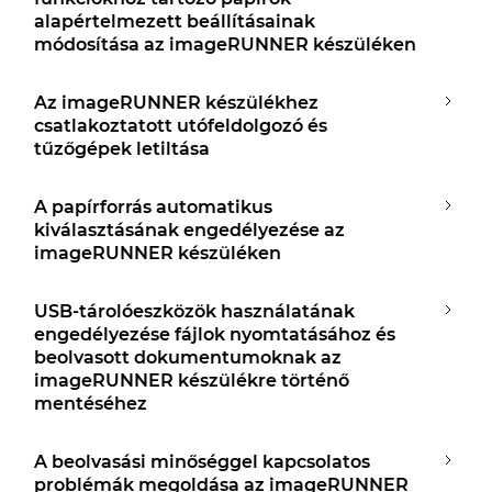
alapértelmezett beállításainak
módosítása az imageRUNNER készüléken
Az imageRUNNER készülékhez
csatlakoztatott utófeldolgozó és
tűzőgépek letiltása
A papírforrás automatikus
kiválasztásának engedélyezése az
imageRUNNER készüléken
USB-tárolóeszközök használatának
engedélyezése fájlok nyomtatásához és
beolvasott dokumentumoknak az
imageRUNNER készülékre történő
mentéséhez
A beolvasási minőséggel kapcsolatos
problémák megoldása az imageRUNNER