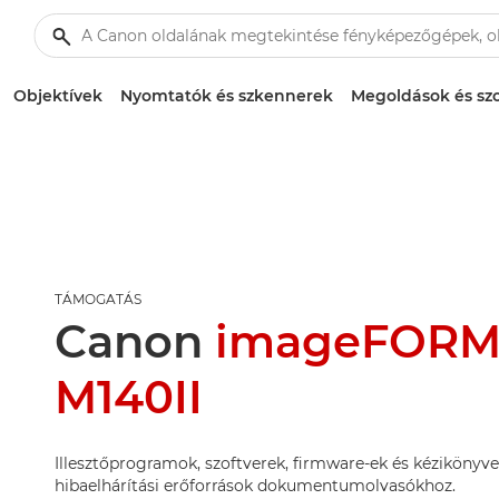
Objektívek
Nyomtatók és szkennerek
Megoldások és szo
TÁMOGATÁS
Canon
imageFORM
M140II
Illesztőprogramok, szoftverek, firmware-ek és kézikönyve
hibaelhárítási erőforrások dokumentumolvasókhoz.