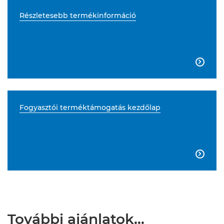
Részletesebb termékinformáció

Fogyasztói terméktámogatás kezdőlap

További ajánlatok…