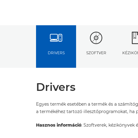
DRIVERS
SZOFTVER
KÉZIKÖ
Drivers
Egyes termék esetében a termék és a számítógé
a termékéhez tartozó illesztőprogramokat, ha pe
Hasznos információ
: Szoftverek, kézikönyvek é