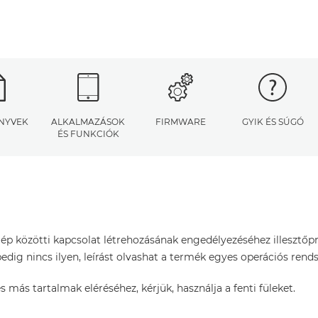
NYVEK
ALKALMAZÁSOK
FIRMWARE
GYIK ÉS SÚGÓ
ÉS FUNKCIÓK
p közötti kapcsolat létrehozásának engedélyezéséhez illesztőp
dig nincs ilyen, leírást olvashat a termék egyes operációs rends
s más tartalmak eléréséhez, kérjük, használja a fenti füleket.