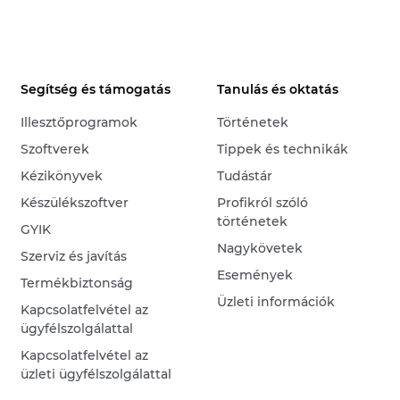
Segítség és támogatás
Tanulás és oktatás
Illesztőprogramok
Történetek
Szoftverek
Tippek és technikák
Kézikönyvek
Tudástár
Készülékszoftver
Profikról szóló
történetek
GYIK
Nagykövetek
Szerviz és javítás
Események
Termékbiztonság
Üzleti információk
Kapcsolatfelvétel az
ügyfélszolgálattal
Kapcsolatfelvétel az
üzleti ügyfélszolgálattal