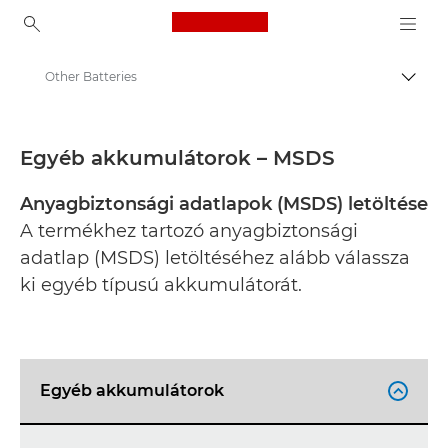
Canon Logo, back to ho
Other Batteries
Váltá
Canon
Biztonsági adatlapok
Egyéb akkumulátorok – MSDS
Anyagbiztonsági adatlapok (MSDS) letöltése
A termékhez tartozó anyagbiztonsági
adatlap (MSDS) letöltéséhez alább válassza
ki egyéb típusú akkumulátorát.
Egyéb akkumulátorok
