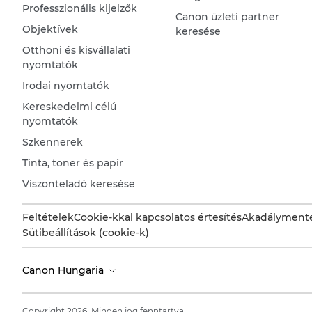
Professzionális kijelzők
Canon üzleti partner
Objektívek
keresése
Otthoni és kisvállalati
nyomtatók
Irodai nyomtatók
Kereskedelmi célú
nyomtatók
Szkennerek
Tinta, toner és papír
Viszonteladó keresése
Feltételek
Cookie-kkal kapcsolatos értesítés
Akadálymente
Sütibeállítások (cookie-k)
Canon Hungaria
Copyright 2026. Minden jog fenntartva.