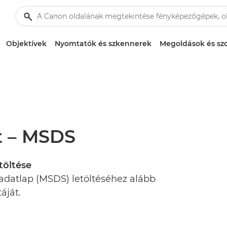
Objektívek
Nyomtatók és szkennerek
Megoldások és szo
t – MSDS
töltése
adatlap (MSDS) letöltéséhez alább
áját.