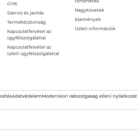
történetek
GYIK
Nagykövetek
Szerviz és javítás
Események
Termékbiztonság
Üzleti információk
Kapcsolatfelvétel az
ügyfélszolgálattal
Kapcsolatfelvétel az
üzleti ügyfélszolgálattal
sítés
Adatvédelem
Modernkori rabszolgaság elleni nyilatkozat